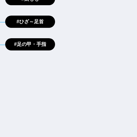
#ひざ～足首
#足の甲・手指