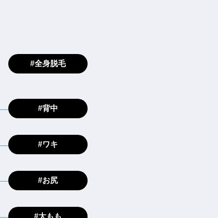
#全身脱毛
#背中
#ワキ
#お尻
#太もも