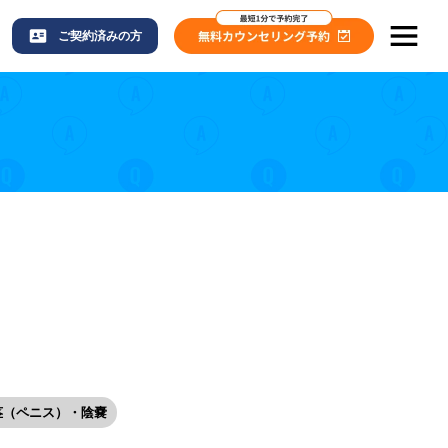
ご契約済みの方
茎（ペニス）・陰嚢