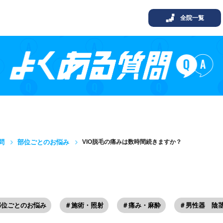
全院一覧
問
部位ごとのお悩み
VIO脱毛の痛みは数時間続きますか？
部位ごとのお悩み
＃施術・照射
＃痛み・麻酔
＃男性器 陰