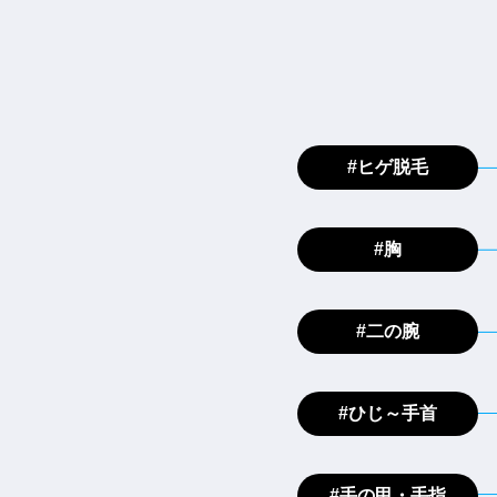
#ヒゲ脱毛
#胸
#二の腕
#ひじ～手首
#手の甲・手指