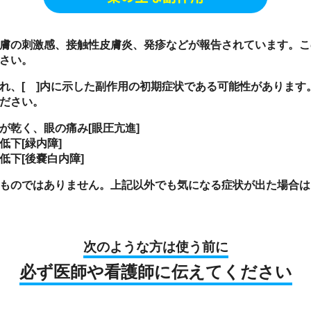
膚の刺激感、接触性皮膚炎、発疹などが報告されています。こ
さい。
れ、[ ]内に示した副作用の初期症状である可能性があります
ださい。
が乾く、眼の痛み[眼圧亢進]
下[緑内障]
低下[後嚢白内障]
ものではありません。上記以外でも気になる症状が出た場合は
次のような方は使う前に
必ず医師
や
看護師
に
伝えてください