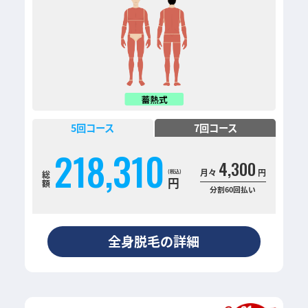
5
回コース
7
回コース
218,310
4,300
月々
円
総
円
額
分割60回払い
全身脱毛の詳細