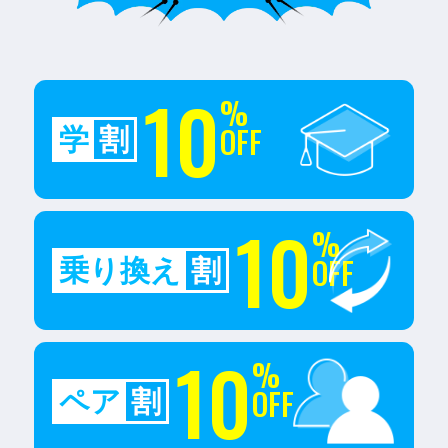
10
%
OFF
学
割
10
%
OFF
乗り換え
割
10
%
OFF
ペア
割