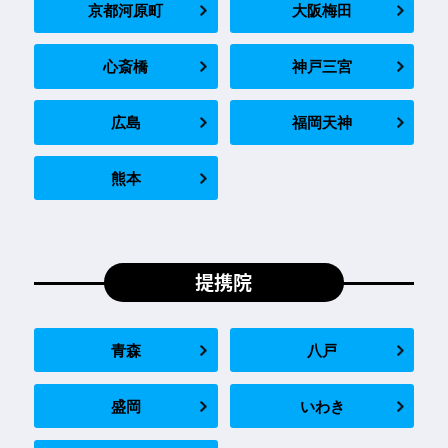
京都河原町
大阪梅田
心斎橋
神戸三宮
広島
福岡天神
熊本
提携院
青森
八戸
盛岡
いわき