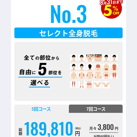
No.3
セレクト全身脱毛
5
回コース
7
回コース
189,810
3,800
月々
円
総
円
額
分割60回払い