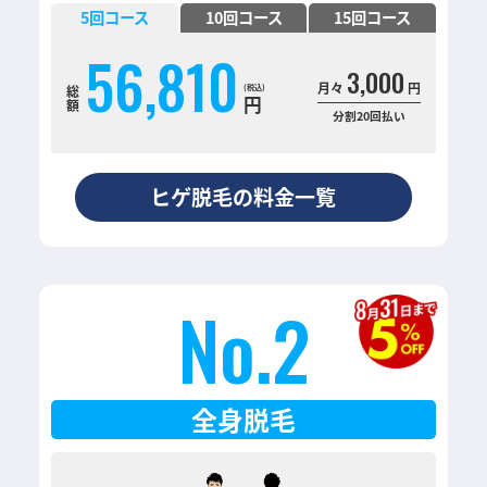
5
回コース
10
回コース
15
回コース
56,810
3,000
月々
円
総
円
額
分割20回払い
ヒゲ脱毛の料金一覧
No.2
全身脱毛