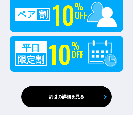
10
%
OFF
ペア
割
10
%
平日
OFF
限定割
割引の詳細を見る