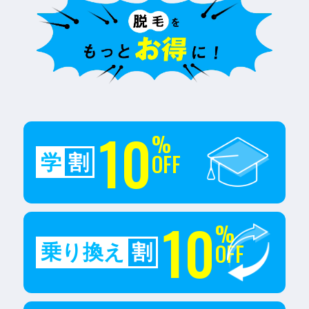
10
%
OFF
学
割
10
%
OFF
乗り換え
割