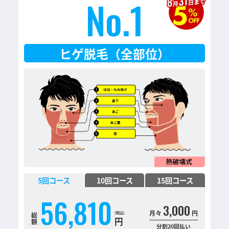
No.1
ヒゲ脱毛（全部位）
5
回コース
10
回コース
15
回コース
56,810
3,000
月々
円
総
円
額
分割20回払い