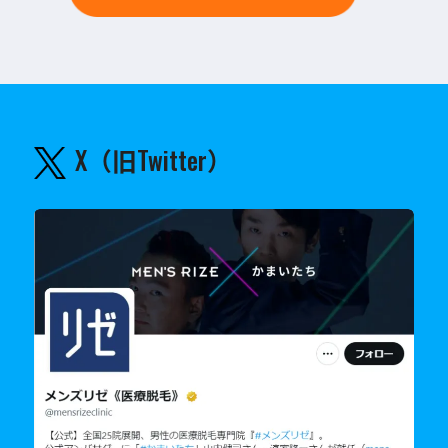
X（旧Twitter）