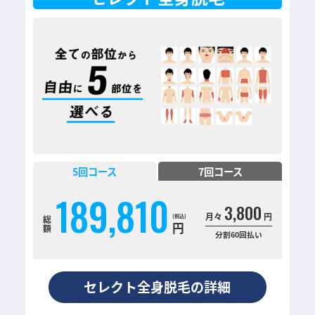
5
回コース
7
回コース
189,810
3,800
月々
円
総
円
額
分割60回払い
セレクト全身脱毛の詳細