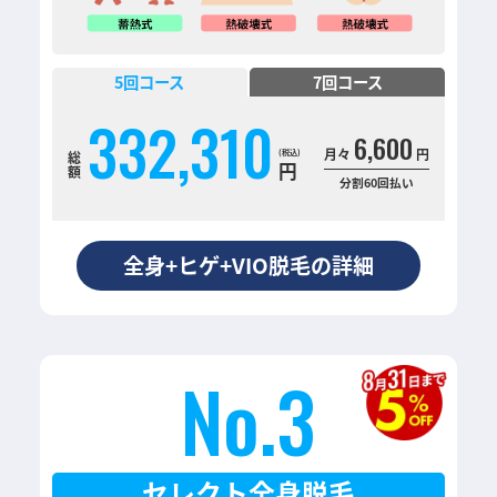
5
回コース
7
回コース
332,310
6,600
月々
円
総
円
額
分割60回払い
全身+ヒゲ+VIO脱毛の詳細
No.3
セレクト全身脱毛