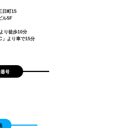
日町15
ル5F
より徒歩10分
C」より車で15分
話番号
法