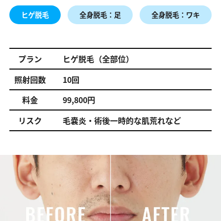
ヒゲ脱毛
全身脱毛：足
全身脱毛：ワキ
プラン
ヒゲ脱毛（全部位）
照射回数
10回
料金
99,800円
リスク
毛嚢炎・術後一時的な肌荒れなど