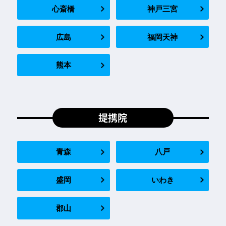
心斎橋
神戸三宮
広島
福岡天神
熊本
提携院
青森
八戸
盛岡
いわき
郡山