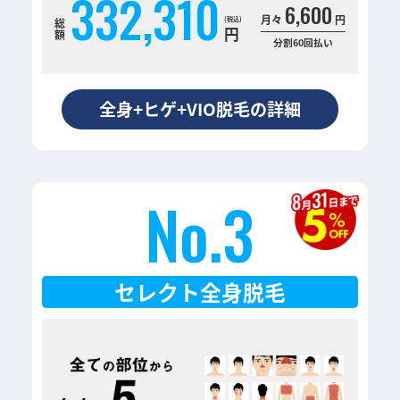
332,310
6,600
月々
円
総
円
額
分割60回払い
全身+ヒゲ+VIO脱毛の詳細
No.3
セレクト全身脱毛