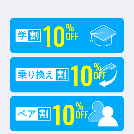
10
%
OFF
学
割
10
%
OFF
乗り換え
割
10
%
OFF
ペア
割