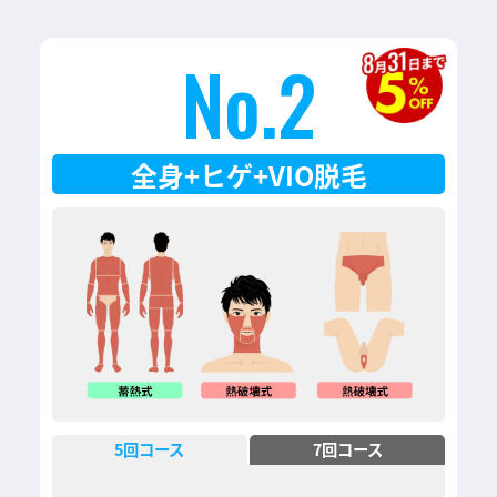
No.2
全身+ヒゲ+VIO脱毛
5
回コース
7
回コース