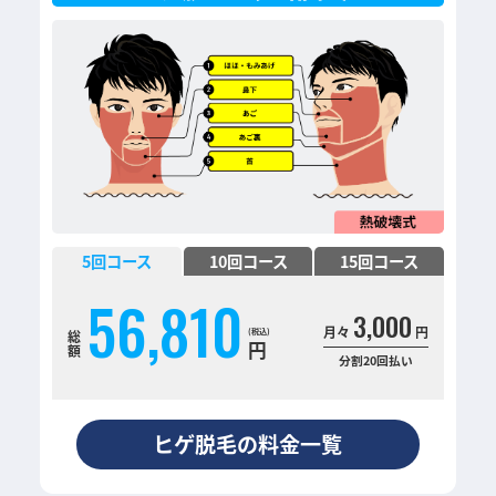
5
回コース
10
回コース
15
回コース
56,810
3,000
月々
円
総
円
額
分割20回払い
ヒゲ脱毛の料金一覧