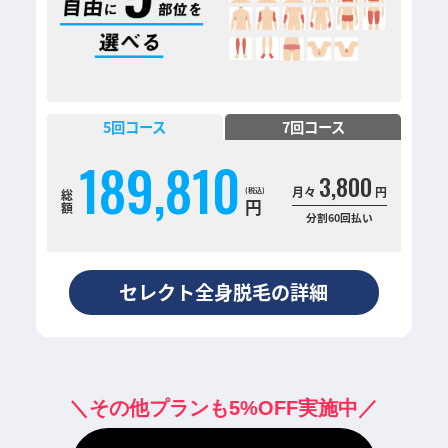
5
回コース
7
回コース
189,810
3,800
月々
円
総
円
額
分割60回払い
セレクト全身脱毛の詳細