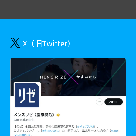
X（旧Twitter）