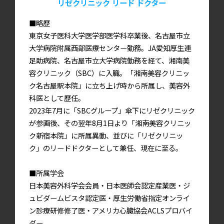
リゼクリニック リード ドクター
■略歴
東京女子医科大学医学部医学科卒業後、名古屋市立
大学病院附属西部医療センター勤務。JA愛知厚生連
足助病院、名古屋市立大学病院勤務を経て、湘南美
容クリニック（SBC）に入職。「湘南美容クリニッ
ク名古屋駅本院」に立ち上げ時から所属し、美容外
科医として歴任。
2023年7月に「SBCグループ」傘下にリゼクリニック
が参画後、その翌年8月1日より「湘南美容クリニッ
ク新宿本院」に所属異動、並びに「リゼクリニッ
ク」のリードドクターとして兼任、現在に至る。
■所属学会
日本美容外科学会会員・日本医師会認定産業医・ジ
ュビダームビスタ認定医・厚生労働省指定オンライ
ン診療研修修了医・アメリカ心臓協会ACLSプロバイ
ダー