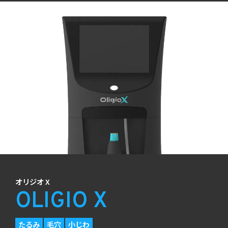
オリジオ X
OLIGIO X
たるみ
毛穴
小じわ