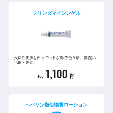
クリンダマイシンゲル
炎症性皮疹を伴っているざ瘡(赤色丘疹、膿胞)の
治癒・改善。
1,100
（税込）
10g
円
ヘパリン類似物質ローション