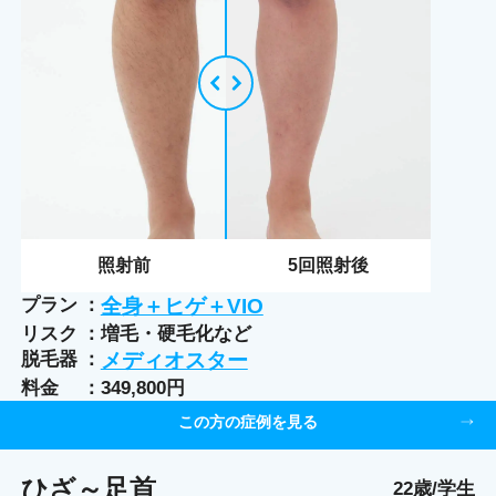
照射前
5
回照射後
プラン
全身＋ヒゲ＋VIO
リスク
増毛・硬毛化など
脱毛器
メディオスター
料金
349,800円
この方の症例を見る
ひざ～足首
22歳/学生