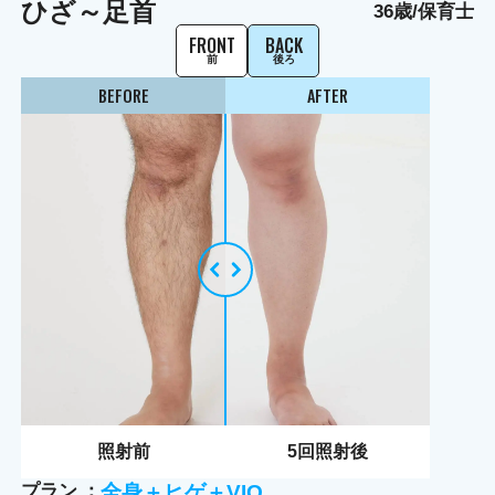
ひざ～足首
36歳/保育士
FRONT
BACK
前
後ろ
BEFORE
AFTER
照射前
5
回照射後
プラン
全身＋ヒゲ＋VIO