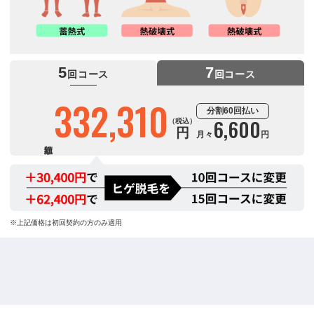
5
7
回コース
回コース
332,310
427,310
分割60回払い
分割60回払い
8,500
6,600
（税込）
（税込）
円
円
月々
月々
円
円
※上記価格は初回契約の方のみ適用