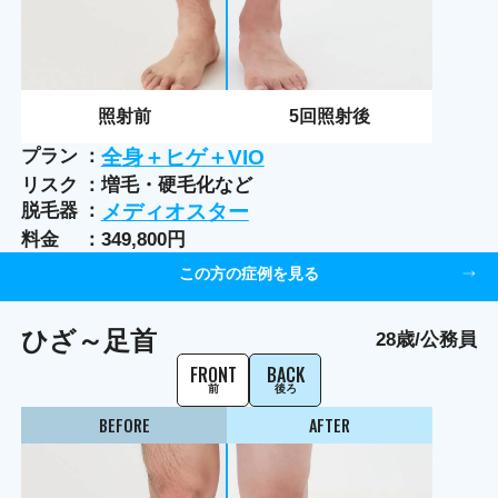
照射前
5
回照射後
プラン
全身＋ヒゲ＋VIO
リスク
増毛・硬毛化など
脱毛器
メディオスター
料金
349,800円
この方の症例を見る
ひざ～足首
28歳/公務員
FRONT
BACK
前
後ろ
BEFORE
AFTER