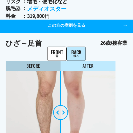
リスク
増毛・硬毛化など
脱毛器
メディオスター
料金
319,800円
この方の症例を見る
ひざ～足首
26歳/接客業
FRONT
BACK
前
後ろ
BEFORE
AFTER