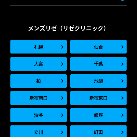
メンズリゼ（リゼクリニック）
札幌
仙台
大宮
千葉
柏
池袋
新宿南口
新宿東口
渋谷
銀座
立川
町田