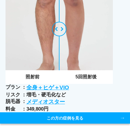
照射前
5
回照射後
プラン
全身＋ヒゲ＋VIO
リスク
増毛・硬毛化など
脱毛器
メディオスター
料金
349,800円
この方の症例を見る