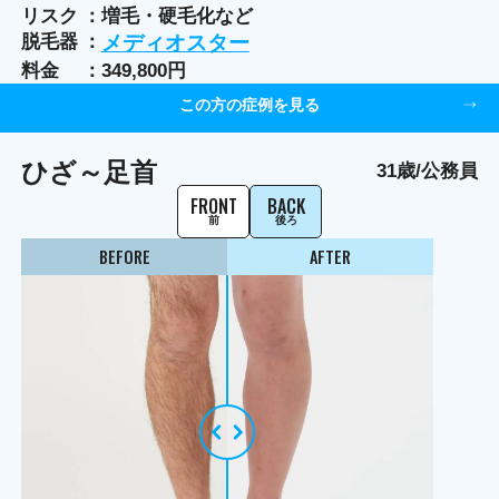
リスク
増毛・硬毛化など
脱毛器
メディオスター
料金
349,800円
この方の症例を見る
ひざ～足首
31歳/公務員
FRONT
BACK
前
後ろ
BEFORE
AFTER