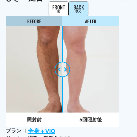
FRONT
BACK
前
後ろ
BEFORE
AFTER
照射前
5
回照射後
プラン
全身＋VIO