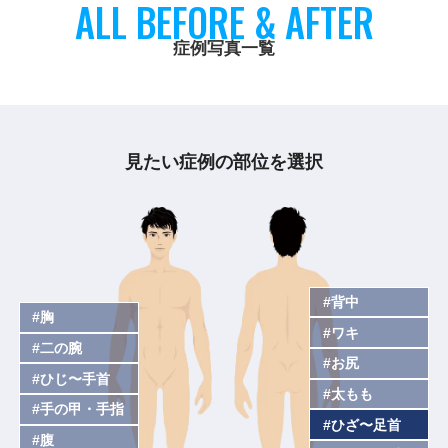
ALL BEFORE & AFTER
症例写真一覧
見たい症例の部位を選択
#背中
#胸
#ワキ
#二の腕
#お尻
#ひじ〜手首
#太もも
#手の甲・手指
#ひざ〜足首
#腹