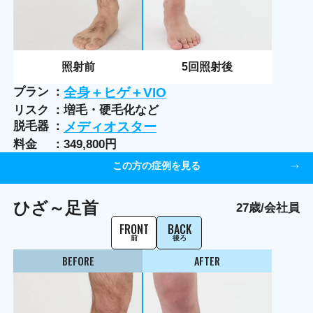
照射前
5
回照射後
プラン
全身＋ヒゲ＋VIO
リスク
増毛・硬毛化など
脱毛器
メディオスター
料金
349,800円
この方の症例を見る
ひざ～足首
27歳/会社員
FRONT
BACK
前
後ろ
BEFORE
AFTER