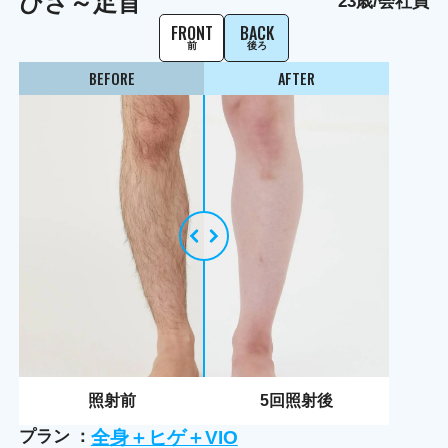
ひざ～足首
23歳/会社員
FRONT
BACK
前
後ろ
BEFORE
AFTER
照射前
5
回照射後
プラン
全身＋ヒゲ＋VIO