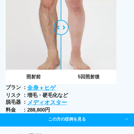
照射前
5
回照射後
プラン
全身＋ヒゲ
リスク
増毛・硬毛化など
脱毛器
メディオスター
料金
288,800円
この方の症例を見る