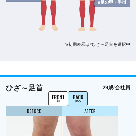
#足の甲・手指
※初期表示は#ひざ～足首を選択中
ひざ～足首
29歳/会社員
FRONT
BACK
前
後ろ
BEFORE
AFTER