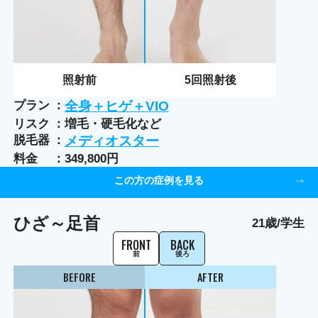
照射前
5
回照射後
プラン
全身＋ヒゲ＋VIO
リスク
増毛・硬毛化など
脱毛器
メディオスター
料金
349,800円
この方の症例を見る
ひざ～足首
21歳/学生
FRONT
BACK
前
後ろ
BEFORE
AFTER