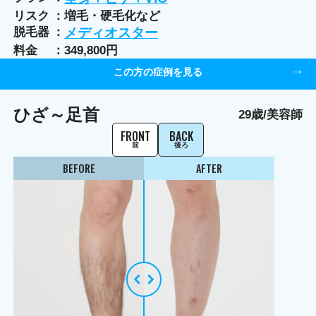
リスク
増毛・硬毛化など
脱毛器
メディオスター
料金
349,800円
この方の症例を見る
ひざ～足首
29歳/美容師
FRONT
BACK
前
後ろ
BEFORE
AFTER