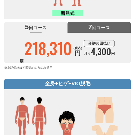
5
7
回コース
回コース
218,310
分割60回払い
4,300
5,700
（税込）
（税込）
円
月々
月々
円
円
※上記価格は初回契約の方のみ適用
全身+ヒゲ+VIO脱毛