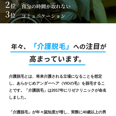
2
位
自分の時間が取れない
3
位
コミュニケーション
「介護脱毛」
注目
年々、
への
が
高まっています。
介護脱毛とは、将来介護される立場になることを想定
し、あらかじめアンダーヘア（VIOの毛）を脱毛するこ
とです。「介護脱毛」は2017年にリゼクリニックが命名
しました。
「介護脱毛」が年々認知度が増し、実際に40歳以上の男