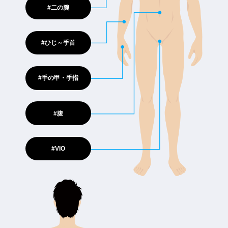
#二の腕
#ひじ～手首
#手の甲・手指
#腹
#VIO