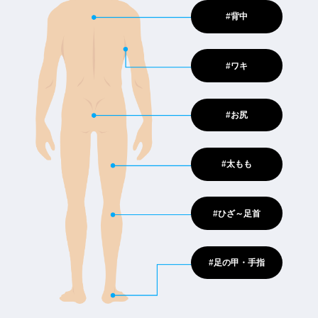
#背中
#ワキ
#お尻
#太もも
#ひざ～足首
#足の甲・手指