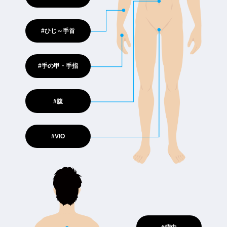
#ひじ～手首
#手の甲・手指
#腹
#VIO