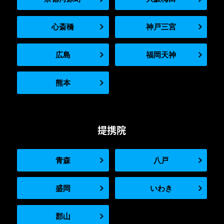
心斎橋
神戸三宮
広島
福岡天神
熊本
提携院
青森
八戸
盛岡
いわき
郡山