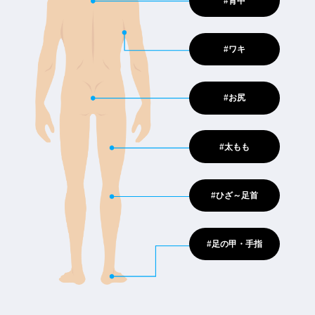
#背中
#ワキ
#お尻
#太もも
#ひざ～足首
#足の甲・手指