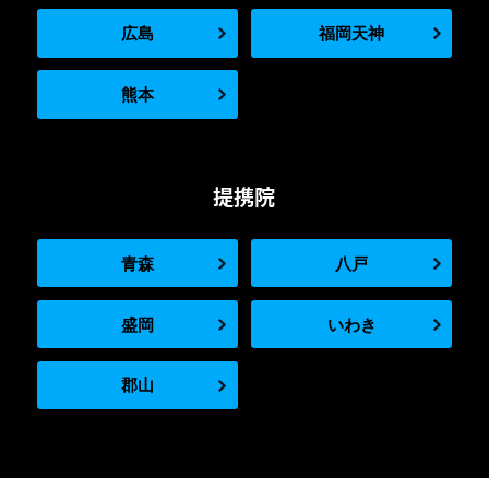
広島
福岡天神
熊本
提携院
青森
八戸
盛岡
いわき
郡山