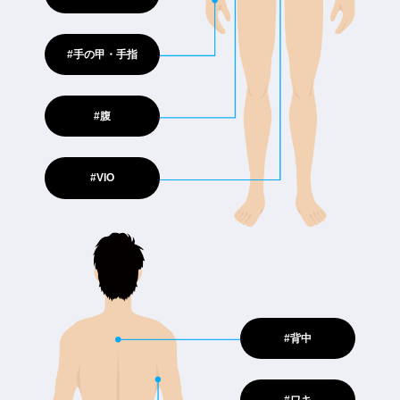
#手の甲・手指
#腹
#VIO
#背中