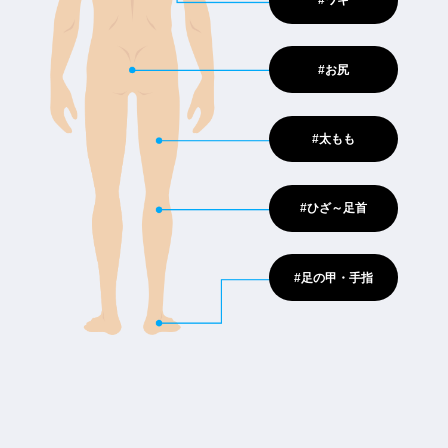
#ワキ
#お尻
#太もも
#ひざ～足首
#足の甲・手指