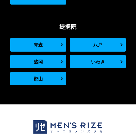
提携院
青森
八戸
盛岡
いわき
郡山