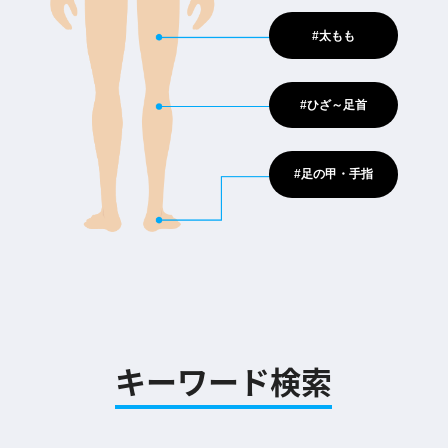
#太もも
#ひざ～足首
#足の甲・手指
キーワード検索