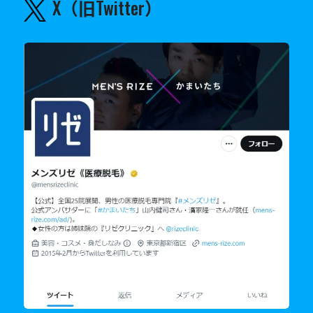
X（旧Twitter）