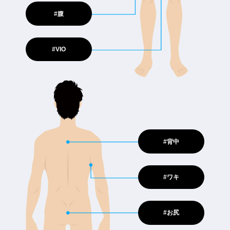
#腹
#VIO
#背中
#ワキ
#お尻