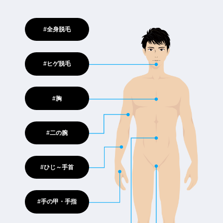
#全身脱毛
#ヒゲ脱毛
#胸
#二の腕
#ひじ～手首
#手の甲・手指