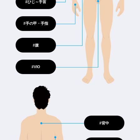
#ひじ～手首
#手の甲・手指
#腹
#VIO
#背中