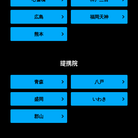
広島
福岡天神
熊本
提携院
青森
八戸
盛岡
いわき
郡山