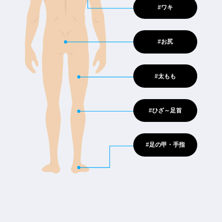
#ワキ
#お尻
#太もも
#ひざ～足首
#足の甲・手指