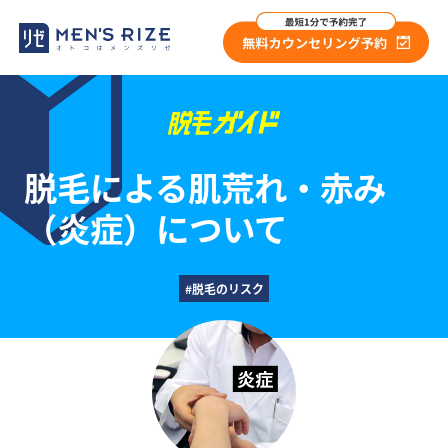
脱毛による肌荒れ・赤み
（炎症）について
#脱毛のリスク