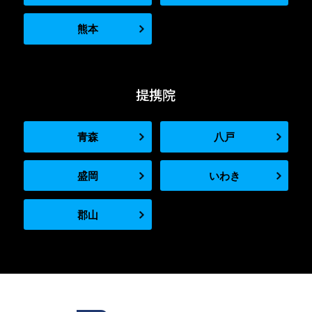
熊本
提携院
青森
八戸
盛岡
いわき
郡山