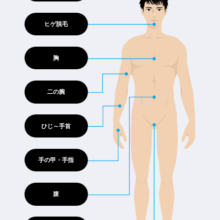
ヒゲ脱毛
胸
二の腕
ひじ～手首
手の甲・手指
腹