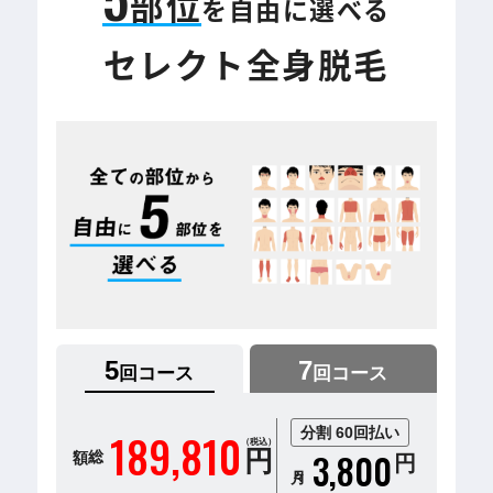
部位
を自由に選べる
セレクト全身脱毛
5
7
回コース
回コース
分割 60回払い
189,810
総額
（税込）
3,800
円
円
月々