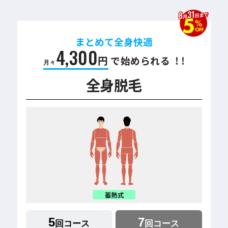
まとめて全身快適
4,300
円
で始められる ! !
月々
全身脱毛
5
7
回コース
回コース