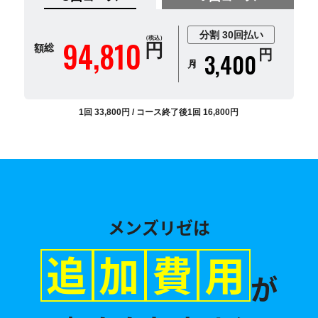
分割 30回払い
総額
（税込）
94,810
円
円
3,400
月々
1回 33,800円 / コース終了後1回 16,800円
メンズリゼは
追
加
費
用
が