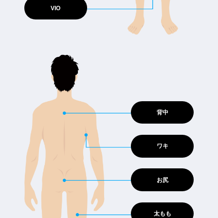
VIO
背中
ワキ
お尻
太もも