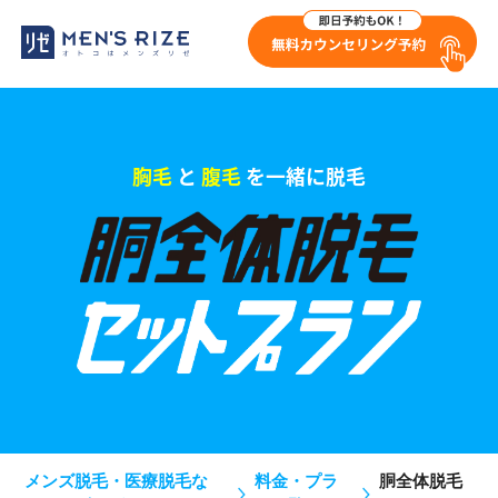
胸毛
と
腹毛
を一緒に脱毛
メンズ脱毛・医療脱毛な
料金・プラ
胴全体脱毛