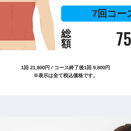
7回コー
75
総
額
1回
21,800
円
/
コース終了後1回
9,800
円
※表示は全て税込価格です。