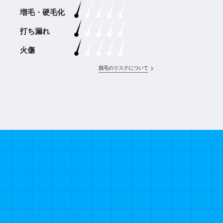
増毛・硬毛化
打ち漏れ
火傷
脱毛のリスクについて