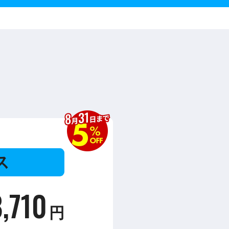
ス
,710
円