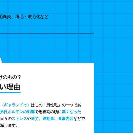
毛嚢炎、増毛・硬毛化など
けのもの？
い理由
（ギャランドゥ）
はこの「男性毛」の一つであ
男性ホルモンの影響
で思春期の頃に
濃くなった
日々の
ストレス
や
過労
、
運動量
、
食事内容
などで
減します。