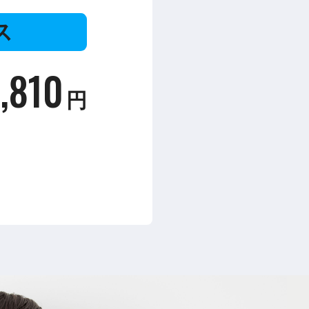
ス
,810
円