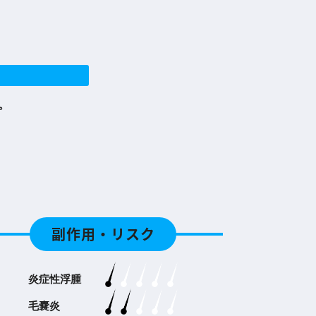
。
副作用・リスク
炎症性浮腫
毛嚢炎