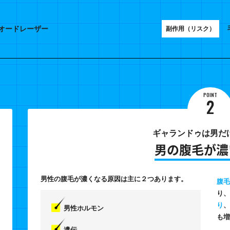
オードレーザー
副作用（リスク）
POINT
2
ギャランドゥは男だ
男の腹毛が濃
男性の腹毛が濃くなる原因は主に２つあります。
腹毛
り、
り
、
男性ホルモン
も増
遺伝