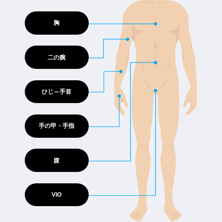
胸
二の腕
ひじ～手首
手の甲・手指
腹
VIO