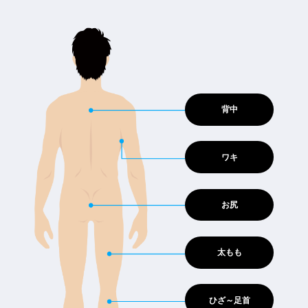
背中
ワキ
お尻
太もも
ひざ～足首