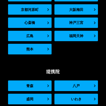
京都河原町
大阪梅田
心斎橋
神戸三宮
広島
福岡天神
熊本
提携院
青森
八戸
盛岡
いわき