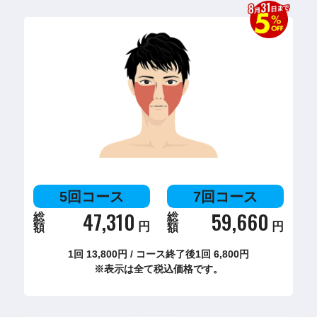
5回コース
7回コース
47,310
59,660
総
総
円
円
額
額
1回
13,800
円
/
コース終了後1回
6,800
円
※表示は全て税込価格です。