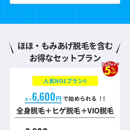
ほほ・もみあげ脱毛を含む
お得なセットプラン
人気NO1プラン‼
6,600
円
で始められる ! !
月々
全身脱毛＋ヒゲ脱毛＋VIO脱毛