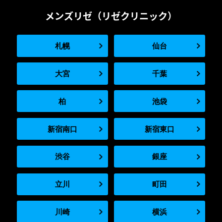
メンズリゼ（リゼクリニック）
札幌
仙台
大宮
千葉
柏
池袋
新宿南口
新宿東口
渋谷
銀座
立川
町田
川崎
横浜