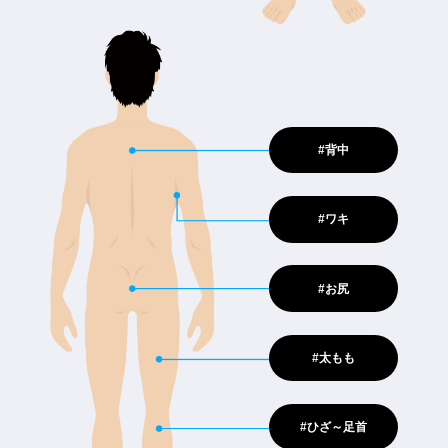
#背中
#ワキ
#お尻
#太もも
#ひざ～足首