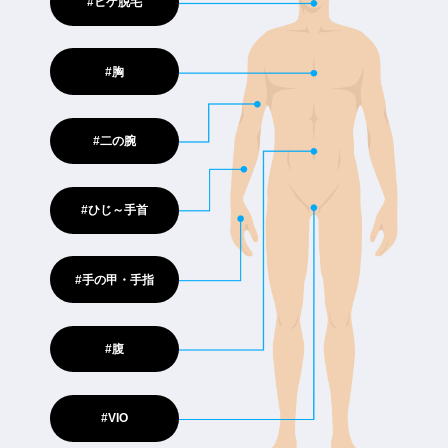
#ヒゲ脱毛
#胸
#二の腕
#ひじ～手首
#手の甲・手指
#腹
#VIO