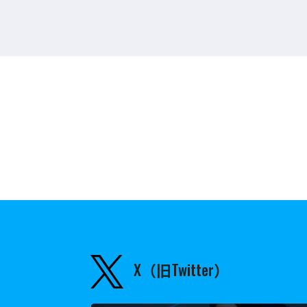
X（旧Twitter）