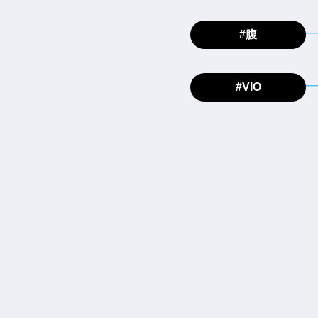
#腹
#VIO