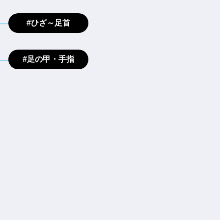
#ひざ～足首
#足の甲・手指