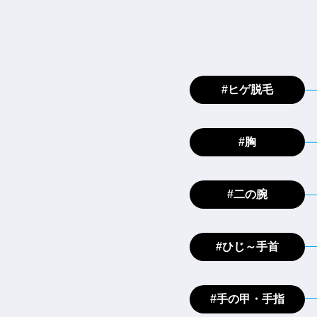
#ヒゲ脱毛
#胸
#二の腕
#ひじ～手首
#手の甲・手指