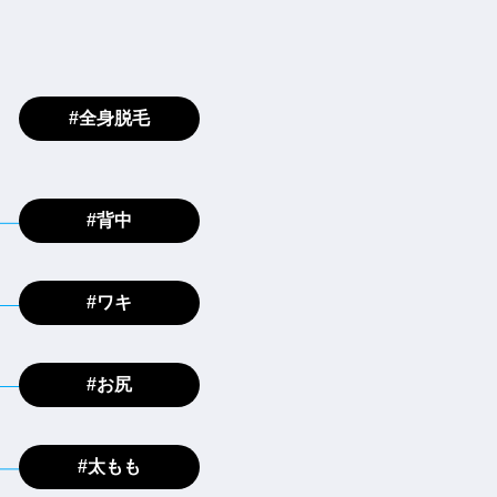
#全身脱毛
#背中
#ワキ
#お尻
#太もも