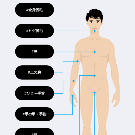
#全身脱毛
#ヒゲ脱毛
#胸
#二の腕
#ひじ～手首
#手の甲・手指