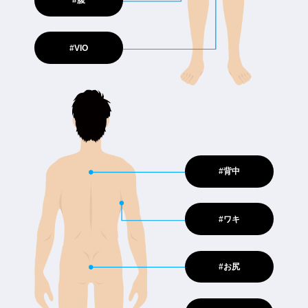
#腹
#VIO
#背中
#ワキ
#お尻