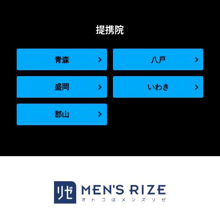
提携院
青森
八戸
盛岡
いわき
郡山