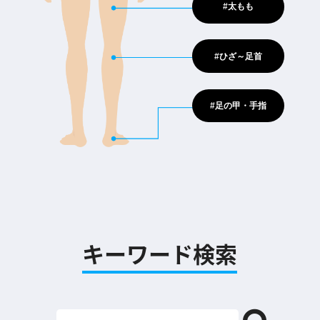
#太もも
#ひざ～足首
#足の甲・手指
キーワード検索