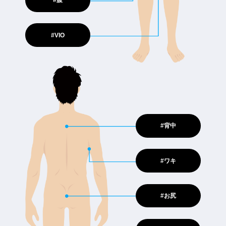
#腹
#VIO
#背中
#ワキ
#お尻