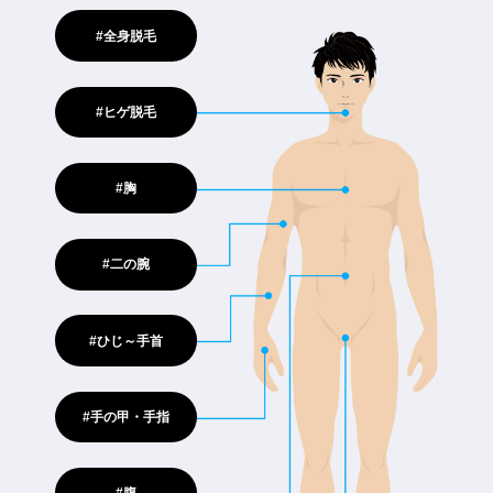
#全身脱毛
#ヒゲ脱毛
#胸
#二の腕
#ひじ～手首
#手の甲・手指