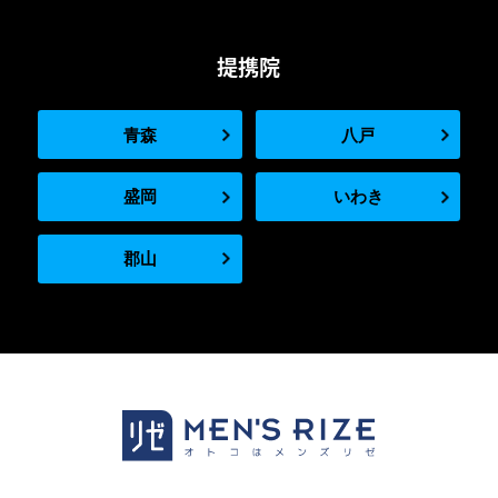
提携院
青森
八戸
盛岡
いわき
郡山