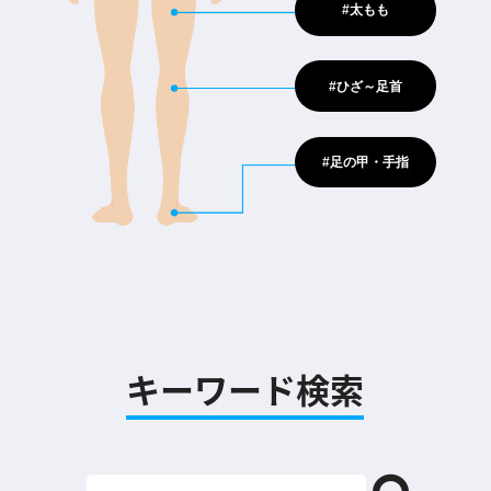
#太もも
#ひざ～足首
#足の甲・手指
キーワード検索