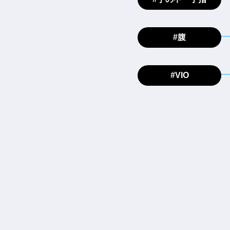
#腹
#VIO