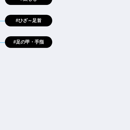
#ひざ～足首
#足の甲・手指