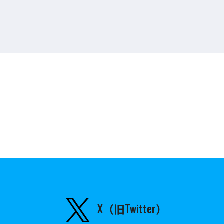
X（旧Twitter）