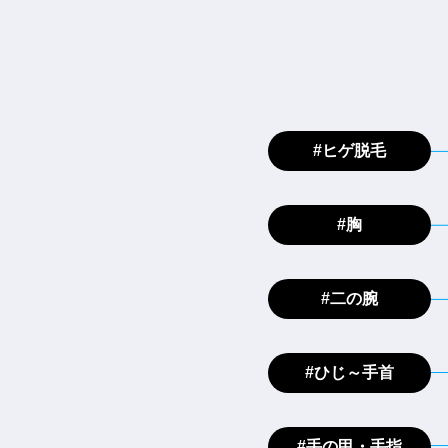
#ヒゲ脱毛
#胸
#二の腕
#ひじ～手首
#手の甲・手指