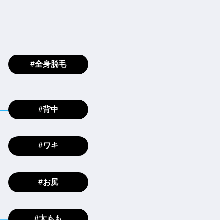
#全身脱毛
#背中
#ワキ
#お尻
#太もも