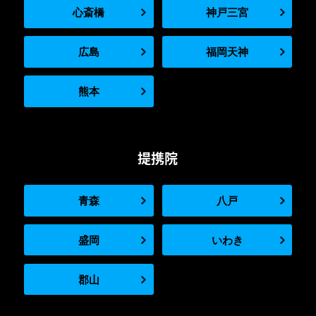
心斎橋
神戸三宮
広島
福岡天神
熊本
提携院
青森
八戸
盛岡
いわき
郡山