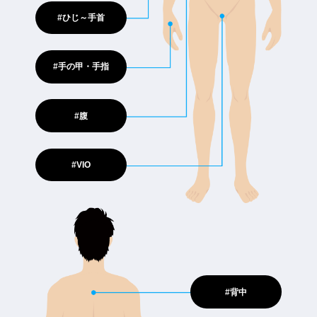
#ひじ～手首
#手の甲・手指
#腹
#VIO
#背中