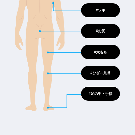
#ワキ
#お尻
#太もも
#ひざ～足首
#足の甲・手指