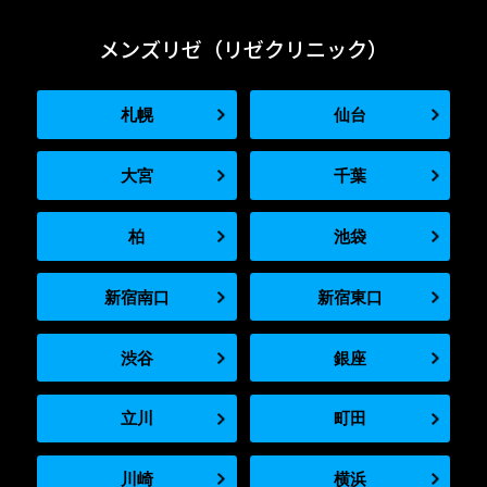
メンズリゼ（リゼクリニック）
札幌
仙台
大宮
千葉
柏
池袋
新宿南口
新宿東口
渋谷
銀座
立川
町田
川崎
横浜