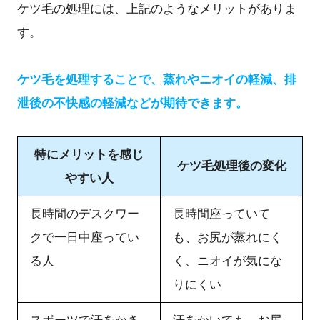
ケツ毛の処理には、上記のようなメリットがありま
5-2. （2）長時間きつい姿勢をとり続けなければいけ
ない
す。
6. ケツ毛を処理する煩わしさから解放されたいなら医療
脱毛｜理由3選
ケツ毛を処理することで、蒸れやニオイの軽減、排
6-1. ケツ毛を脱毛すべき理由（1）自己処理以上にお
泄後の不快感の軽減などが期待できます。
尻が綺麗になる
6-2. ケツ毛を脱毛すべき理由（2）数回通うだけでケ
ツ毛の煩わしさから解放される
特にメリットを感じ
ケツ毛処理後の変化
6-3. ケツ毛を脱毛すべき理由（3）恥ずかしさや痛み
やすい人
はあるが効果を実感しやすい
7. まとめ
長時間のデスクワー
長時間座っていて
クで一日中座ってい
も、お尻が蒸れにく
る人
く、ニオイが気にな
りにくい