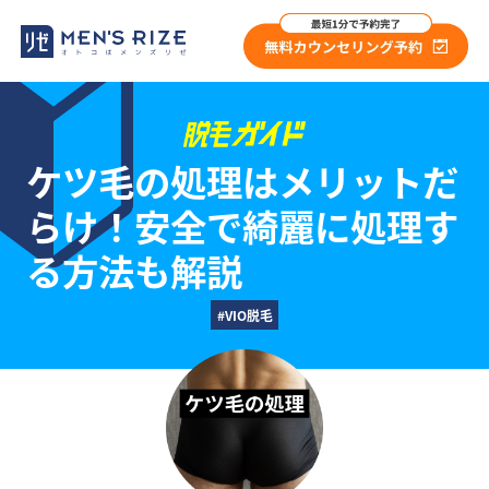
ケツ毛の処理はメリットだ
らけ！
安全で綺麗に処理す
る方法も解説
#VIO脱毛