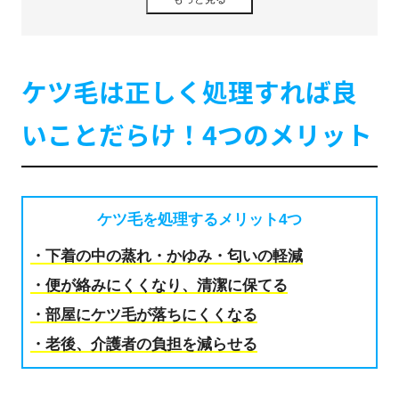
気シェーバー
3-1. 【おすすめ度★★★】VIO対応電気シェーバー｜
ケツ毛が綺麗に剃りやすい
ケツ毛は正しく処理すれば良
3-2. 【おすすめ度★★☆】電気シェーバー｜肌を傷
つけにくい
いことだらけ！4つのメリット
3-3. 【おすすめ度★★☆】ケツ毛専用カミソリ｜価
格が安く手に入れやすい
4. 【イラスト付】剃り残しを最小限に！綺麗に処理する
ための方法4STEP
ケツ毛を処理するメリット4つ
4-1. STEP（1）長い毛をはさみで切る
・下着の中の蒸れ・かゆみ・匂いの軽減
4-2. STEP（2）鏡を下に置いてしゃがむ
・便が絡みにくくなり、清潔に保てる
4-3. STEP（3）内側から外側に広めに剃る
4-4. STEP（4）アフターケアを万全にする
・部屋にケツ毛が落ちにくくなる
5. ケツ毛を正しく綺麗に処理し続けることは想像以上に
・老後、介護者の負担を減らせる
大変
5-1. （1）頻繁に剃る必要がある