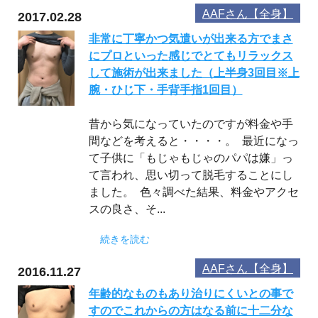
AAFさん【全身】
2017.02.28
非常に丁寧かつ気遣いが出来る方でまさ
にプロといった感じでとてもリラックス
して施術が出来ました（上半身3回目※上
腕・ひじ下・手背手指1回目）
昔から気になっていたのですが料金や手
間などを考えると・・・・。 最近になっ
て子供に「もじゃもじゃのパパは嫌」っ
て言われ、思い切って脱毛することにし
ました。 色々調べた結果、料金やアクセ
スの良さ、そ...
続きを読む
AAFさん【全身】
2016.11.27
年齢的なものもあり治りにくいとの事で
すのでこれからの方はなる前に十二分な