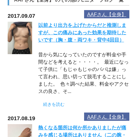
AAFさん【全身】
2017.09.07
以前より出力を上げたからだと推測しま
すが、この痛みにあった効果を期待した
いです（胸・腹・両ワキ・背中4回目）
昔から気になっていたのですが料金や手
間などを考えると・・・・。 最近になっ
て子供に「もじゃもじゃのパパは嫌」っ
て言われ、思い切って脱毛することにし
ました。 色々調べた結果、料金やアクセ
スの良さ、そ...
続きを読む
AAFさん【全身】
2017.08.19
熱くなる箇所は何か所かありましたが痛
みを感じる場所はありません（二の腕・