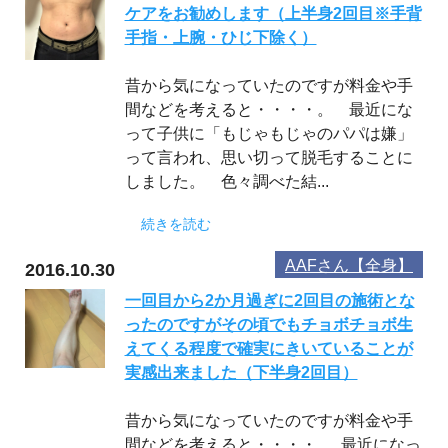
ケアをお勧めします（上半身2回目※手背
手指・上腕・ひじ下除く）
昔から気になっていたのですが料金や手
間などを考えると・・・・。 最近にな
って子供に「もじゃもじゃのパパは嫌」
って言われ、思い切って脱毛することに
しました。 色々調べた結...
続きを読む
AAFさん【全身】
2016.10.30
一回目から2か月過ぎに2回目の施術とな
ったのですがその頃でもチョボチョボ生
えてくる程度で確実にきいていることが
実感出来ました（下半身2回目）
昔から気になっていたのですが料金や手
間などを考えると・・・・。 最近になっ