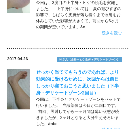
今日は、3度目の上半身・ヒゲの脱毛を実施し
ました。 上半身については、夏の遊びすぎの
影響で、しばらく皮膚が落ち着くまで照射をお
休みしていた影響が大きくて、前回から6ヶ月
の期間が空いています。&n
続きを読む
2017.04.26
KIさん【全身＋ヒゲ全体＋デリケートゾーン】
せっかく当ててもらうのであれば、より
効果的に受けるために、次回からは前日
しっかり寝ておこうと思いました（下半
身・デリケートゾーン2回目）
今回は、下半身とデリケートゾーンをセットで
行いました。 当該部位は今日が二回目です。
前回、照射してから一ヶ月間は薄い状態が続
きましたが、2ヶ月となると大分生えそろいま
した。&nbs