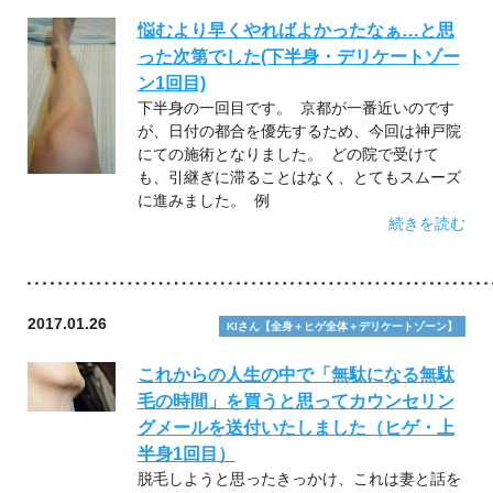
悩むより早くやればよかったなぁ…と思
った次第でした(下半身・デリケートゾー
ン1回目)
下半身の一回目です。 京都が一番近いのです
が、日付の都合を優先するため、今回は神戸院
にての施術となりました。 どの院で受けて
も、引継ぎに滞ることはなく、とてもスムーズ
に進みました。 例
続きを読む
2017.01.26
KIさん【全身＋ヒゲ全体＋デリケートゾーン】
これからの人生の中で「無駄になる無駄
毛の時間」を買うと思ってカウンセリン
グメールを送付いたしました（ヒゲ・上
半身1回目）
脱毛しようと思ったきっかけ、これは妻と話を