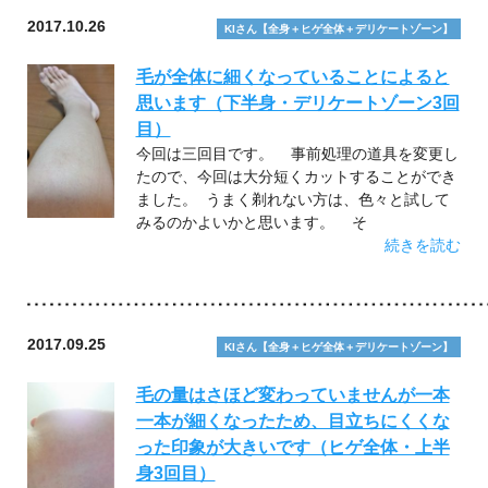
2017.10.26
KIさん【全身＋ヒゲ全体＋デリケートゾーン】
毛が全体に細くなっていることによると
思います（下半身・デリケートゾーン3回
目）
今回は三回目です。 事前処理の道具を変更し
たので、今回は大分短くカットすることができ
ました。 うまく剃れない方は、色々と試して
みるのかよいかと思います。 そ
続きを読む
2017.09.25
KIさん【全身＋ヒゲ全体＋デリケートゾーン】
毛の量はさほど変わっていませんが一本
一本が細くなったため、目立ちにくくな
った印象が大きいです（ヒゲ全体・上半
身3回目）