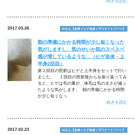
続きを読む
2017.03.26
KIさん【全身＋ヒゲ全体＋デリケートゾーン】
朝の準備にかかる時間が少し短くなった
気がしますし、気のせいか肌のスベスベ
感が増しているような…（ヒゲ全体・上
半身2回目）
第２回目の照射はヒゲと上半身をセットで行い
ました。 １回目の照射後からを振り返ってみ
ると、ヒゲは毛の量が、体毛は毛の太さが減っ
たような気がします。 朝の準備にかかる時間
が少し短くなっ
続きを読む
2017.02.23
KIさん【全身＋ヒゲ全体＋デリケートゾーン】