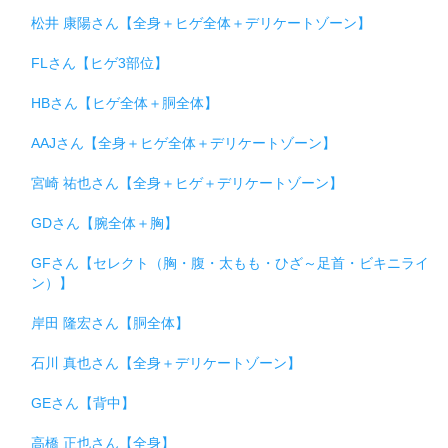
松井 康陽さん【全身＋ヒゲ全体＋デリケートゾーン】
FLさん【ヒゲ3部位】
HBさん【ヒゲ全体＋胴全体】
AAJさん【全身＋ヒゲ全体＋デリケートゾーン】
宮崎 祐也さん【全身＋ヒゲ＋デリケートゾーン】
GDさん【腕全体＋胸】
GFさん【セレクト（胸・腹・太もも・ひざ～足首・ビキニライ
ン）】
岸田 隆宏さん【胴全体】
石川 真也さん【全身＋デリケートゾーン】
GEさん【背中】
高橋 正也さん【全身】