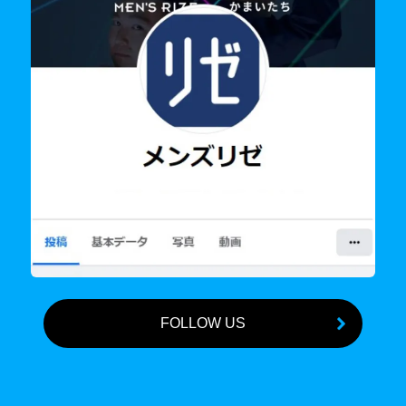
FOLLOW US