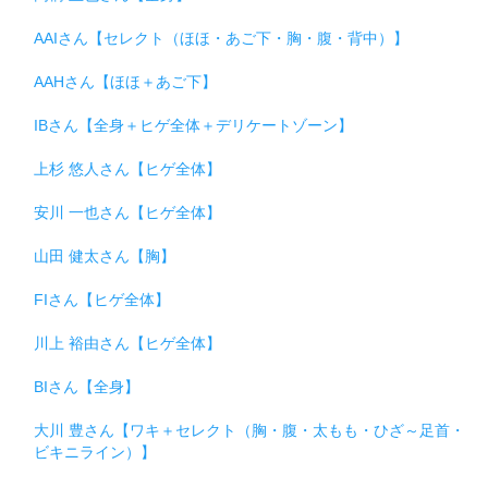
AAIさん【セレクト（ほほ・あご下・胸・腹・背中）】
AAHさん【ほほ＋あご下】
IBさん【全身＋ヒゲ全体＋デリケートゾーン】
上杉 悠人さん【ヒゲ全体】
安川 一也さん【ヒゲ全体】
山田 健太さん【胸】
FIさん【ヒゲ全体】
川上 裕由さん【ヒゲ全体】
BIさん【全身】
大川 豊さん【ワキ＋セレクト（胸・腹・太もも・ひざ～足首・
ビキニライン）】