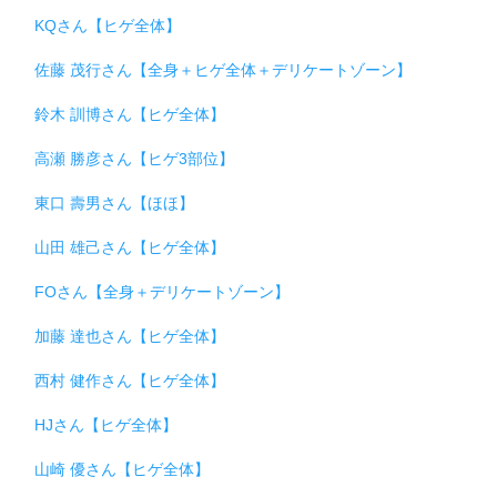
KQさん【ヒゲ全体】
佐藤 茂行さん【全身＋ヒゲ全体＋デリケートゾーン】
鈴木 訓博さん【ヒゲ全体】
高瀬 勝彦さん【ヒゲ3部位】
東口 壽男さん【ほほ】
山田 雄己さん【ヒゲ全体】
FOさん【全身＋デリケートゾーン】
加藤 達也さん【ヒゲ全体】
西村 健作さん【ヒゲ全体】
HJさん【ヒゲ全体】
山崎 優さん【ヒゲ全体】