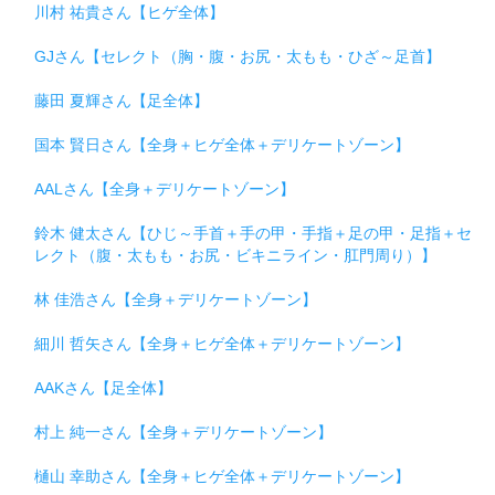
川村 祐貴さん【ヒゲ全体】
GJさん【セレクト（胸・腹・お尻・太もも・ひざ～足首】
藤田 夏輝さん【足全体】
国本 賢日さん【全身＋ヒゲ全体＋デリケートゾーン】
AALさん【全身＋デリケートゾーン】
鈴木 健太さん【ひじ～手首＋手の甲・手指＋足の甲・足指＋セ
レクト（腹・太もも・お尻・ビキニライン・肛門周り）】
林 佳浩さん【全身＋デリケートゾーン】
細川 哲矢さん【全身＋ヒゲ全体＋デリケートゾーン】
AAKさん【足全体】
村上 純一さん【全身＋デリケートゾーン】
樋山 幸助さん【全身＋ヒゲ全体＋デリケートゾーン】