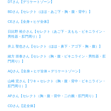
DTさん【デリケートゾーン】
BDさん【セレクト（ほほ・あご下・胸・腹・背中）】
CEさん【全身＋ヒゲ全体】
日比野 裕介さん【セレクト（あご下・太もも・ビキニライン・
男性器・肛門周り）】
井上 聖也さん【セレクト（ほほ・鼻下・アゴ下・胸・腹）】
緒方 崇泰さん【セレクト（胸・腹・ビキニライン・男性器・肛
門周り）】
AQさん【全身＋ヒゲ全体＋デリケートゾーン】
山崎 宏さん【ワキ＋セレクト（胸・腹・背中・ビキニライン・
肛門周り）】
APさん【セレクト（胸・腹・背中・二の腕・肛門周り）】
CDさん【足全体】