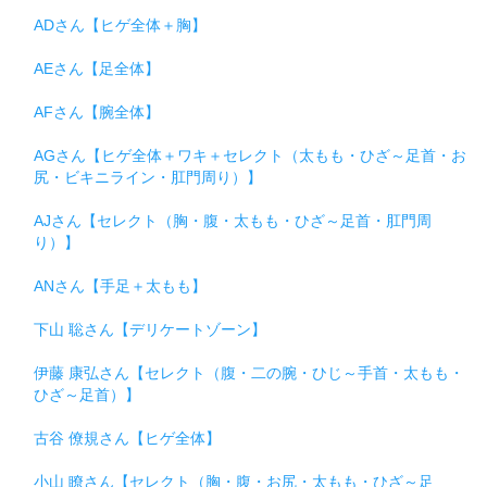
ADさん【ヒゲ全体＋胸】
AEさん【足全体】
AFさん【腕全体】
AGさん【ヒゲ全体＋ワキ＋セレクト（太もも・ひざ～足首・お
尻・ビキニライン・肛門周り）】
AJさん【セレクト（胸・腹・太もも・ひざ～足首・肛門周
り）】
ANさん【手足＋太もも】
下山 聡さん【デリケートゾーン】
伊藤 康弘さん【セレクト（腹・二の腕・ひじ～手首・太もも・
ひざ～足首）】
古谷 僚規さん【ヒゲ全体】
小山 瞭さん【セレクト（胸・腹・お尻・太もも・ひざ～足