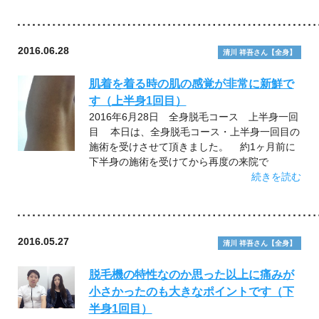
2016.06.28
清川 祥吾さん【全身】
肌着を着る時の肌の感覚が非常に新鮮で
す（上半身1回目）
2016年6月28日 全身脱毛コース 上半身一回
目 本日は、全身脱毛コース・上半身一回目の
施術を受けさせて頂きました。 約1ヶ月前に
下半身の施術を受けてから再度の来院で
続きを読む
2016.05.27
清川 祥吾さん【全身】
脱毛機の特性なのか思った以上に痛みが
小さかったのも大きなポイントです（下
半身1回目）