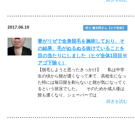
2017.06.10
村上 健太郎さん【ヒゲ全体】
妻がリゼで全身脱毛を施術しており、そ
の結果、毛がぬるぬる抜けていることを
目の当たりにしました（ヒゲ全体1回目※
アゴ下除く）
【脱毛しようと思ったきっかけ】 私は中学
生の頃から髭が濃くなって来て、高校生になっ
た時には毎日髭を剃らないと髭が気になってく
るという状況でした。 そのためか成人後は
髭も濃くなり、シェーバーでは
続きを読む