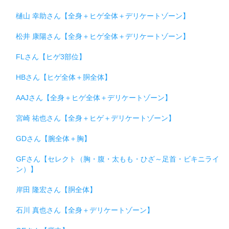
樋山 幸助さん【全身＋ヒゲ全体＋デリケートゾーン】
松井 康陽さん【全身＋ヒゲ全体＋デリケートゾーン】
FLさん【ヒゲ3部位】
HBさん【ヒゲ全体＋胴全体】
AAJさん【全身＋ヒゲ全体＋デリケートゾーン】
宮崎 祐也さん【全身＋ヒゲ＋デリケートゾーン】
GDさん【腕全体＋胸】
GFさん【セレクト（胸・腹・太もも・ひざ～足首・ビキニライ
ン）】
岸田 隆宏さん【胴全体】
石川 真也さん【全身＋デリケートゾーン】