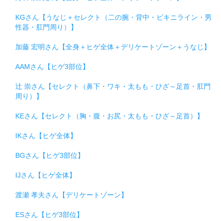
KGさん【うなじ＋セレクト（二の腕・背中・ビキニライン・男
性器・肛門周り）】
加藤 宏明さん【全身＋ヒゲ全体＋デリケートゾーン＋うなじ】
AAMさん【ヒゲ3部位】
辻 崇さん【セレクト（鼻下・ワキ・太もも・ひざ～足首・肛門
周り）】
KEさん【セレクト（胸・腹・お尻・太もも・ひざ～足首）】
IKさん【ヒゲ全体】
BGさん【ヒゲ3部位】
IJさん【ヒゲ全体】
渡瀬 孝夫さん【デリケートゾーン】
ESさん【ヒゲ3部位】