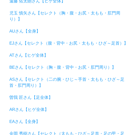
遠藤 佑太朗さん【ヒゲ全体】
児玉 慎矢さん【セレクト（胸・腹・お尻・太もも・肛門周
り）】
AUさん【全身】
EJさん【セレクト（腹・背中・お尻・太もも・ひざ～足首）】
ATさん【ヒゲ全体】
BEさん【セレクト（胸・腹・背中・お尻・肛門周り）】
ASさん【セレクト（二の腕・ひじ～手首・太もも・ひざ～足
首・肛門周り）】
曽我 匠さん【足全体】
ARさん【ヒゲ全体】
EAさん【全身】
金岡 秀樹さん【セレクト（太もも・ひざ～足首・足の甲・足