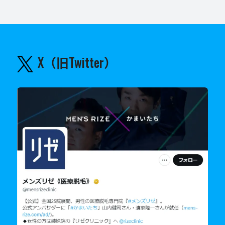
X（旧Twitter）