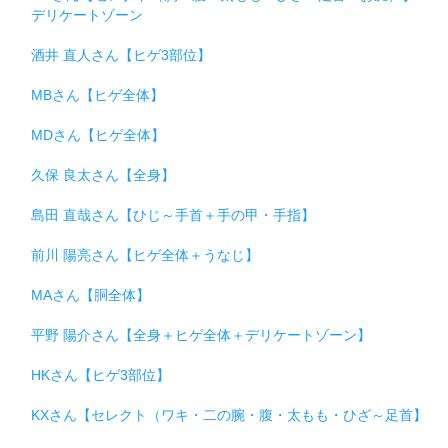
デリケートゾーン
酒井 直人さん【ヒゲ3部位】
MBさん【ヒゲ全体】
MDさん【ヒゲ全体】
久保 良太さん【全身】
島田 直哉さん【ひじ～手首＋手の甲・手指】
前川 陽亮さん【ヒゲ全体＋うなじ】
MAさん【胴全体】
平野 陽介さん【全身＋ヒゲ全体＋デリケートゾーン】
HKさん【ヒゲ3部位】
KXさん【セレクト（ワキ・二の腕・腹・太もも・ひざ～足首】