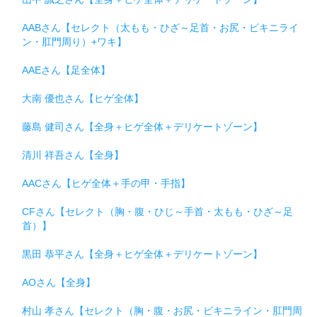
AABさん【セレクト（太もも・ひざ～足首・お尻・ビキニライ
ン・肛門周り）+ワキ】
AAEさん【足全体】
大南 優也さん【ヒゲ全体】
藤島 健司さん【全身＋ヒゲ全体＋デリケートゾーン】
清川 祥吾さん【全身】
AACさん【ヒゲ全体＋手の甲・手指】
CFさん【セレクト（胸・腹・ひじ～手首・太もも・ひざ～足
首）】
黒田 恭平さん【全身＋ヒゲ全体＋デリケートゾーン】
AOさん【全身】
村山 孝さん【セレクト（胸・腹・お尻・ビキニライン・肛門周