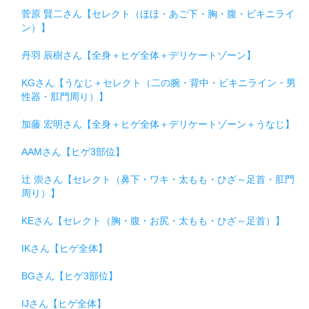
菅原 賢二さん【セレクト（ほほ・あご下・胸・腹・ビキニライ
ン）】
丹羽 辰樹さん【全身＋ヒゲ全体＋デリケートゾーン】
KGさん【うなじ＋セレクト（二の腕・背中・ビキニライン・男
性器・肛門周り）】
加藤 宏明さん【全身＋ヒゲ全体＋デリケートゾーン＋うなじ】
AAMさん【ヒゲ3部位】
辻 崇さん【セレクト（鼻下・ワキ・太もも・ひざ～足首・肛門
周り）】
KEさん【セレクト（胸・腹・お尻・太もも・ひざ～足首）】
IKさん【ヒゲ全体】
BGさん【ヒゲ3部位】
IJさん【ヒゲ全体】