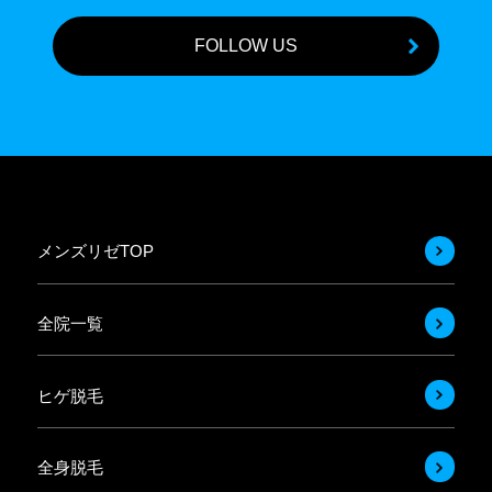
FOLLOW US
メンズリゼTOP
全院一覧
ヒゲ脱毛
全身脱毛