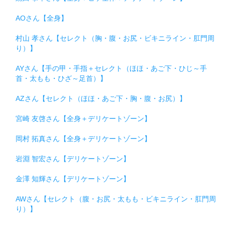
AOさん【全身】
村山 孝さん【セレクト（胸・腹・お尻・ビキニライン・肛門周
り）】
AYさん【手の甲・手指＋セレクト（ほほ・あご下・ひじ～手
首・太もも・ひざ～足首）】
AZさん【セレクト（ほほ・あご下・胸・腹・お尻）】
宮崎 友啓さん【全身＋デリケートゾーン】
岡村 拓真さん【全身＋デリケートゾーン】
岩淵 智宏さん【デリケートゾーン】
金澤 知輝さん【デリケートゾーン】
AWさん【セレクト（腹・お尻・太もも・ビキニライン・肛門周
り）】