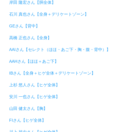
岸田 隆宏さん【胴全体】
石川 真也さん【全身＋デリケートゾーン】
GEさん【背中】
高橋 正也さん【全身】
AAIさん【セレクト（ほほ・あご下・胸・腹・背中）】
AAHさん【ほほ＋あご下】
IBさん【全身＋ヒゲ全体＋デリケートゾーン】
上杉 悠人さん【ヒゲ全体】
安川 一也さん【ヒゲ全体】
山田 健太さん【胸】
FIさん【ヒゲ全体】
川上 裕由さん【ヒゲ全体】