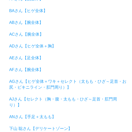
BAさん【ヒゲ全体】
ABさん【腕全体】
ACさん【腕全体】
ADさん【ヒゲ全体＋胸】
AEさん【足全体】
AFさん【腕全体】
AGさん【ヒゲ全体＋ワキ＋セレクト（太もも・ひざ～足首・お
尻・ビキニライン・肛門周り）】
AJさん【セレクト（胸・腹・太もも・ひざ～足首・肛門周
り）】
ANさん【手足＋太もも】
下山 聡さん【デリケートゾーン】