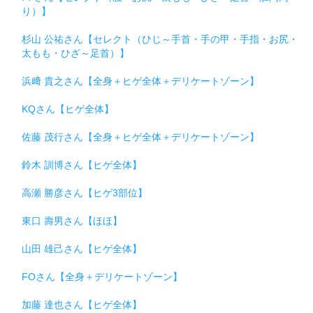
り）】
杉山 公祐さん【セレクト（ひじ～手首・手の甲・手指・お尻・
太もも・ひざ～足首）】
浜﨑 貴之さん【全身＋ヒゲ全体＋デリケートゾーン】
KQさん【ヒゲ全体】
佐藤 茂行さん【全身＋ヒゲ全体＋デリケートゾーン】
鈴木 訓博さん【ヒゲ全体】
高瀬 勝彦さん【ヒゲ3部位】
東口 壽男さん【ほほ】
山田 雄己さん【ヒゲ全体】
FOさん【全身＋デリケートゾーン】
加藤 達也さん【ヒゲ全体】