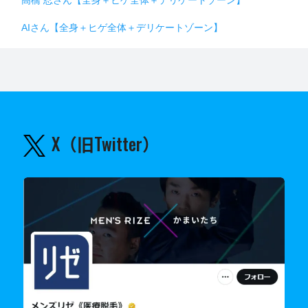
AIさん【全身＋ヒゲ全体＋デリケートゾーン】
X（旧Twitter）