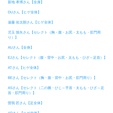
新地 孝博さん【全身】
DUさん【ヒゲ全体】
遠藤 佑太朗さん【ヒゲ全体】
児玉 慎矢さん【セレクト（胸・腹・お尻・太もも・肛門周
り）】
AUさん【全身】
EJさん【セレクト（腹・背中・お尻・太もも・ひざ～足首）】
ATさん【ヒゲ全体】
BEさん【セレクト（胸・腹・背中・お尻・肛門周り）】
ASさん【セレクト（二の腕・ひじ～手首・太もも・ひざ～足
首・肛門周り）】
曽我 匠さん【足全体】
ARさん【ヒゲ全体】