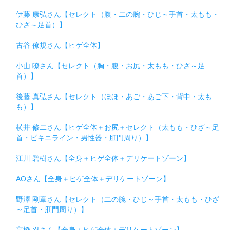
伊藤 康弘さん【セレクト（腹・二の腕・ひじ～手首・太もも・
ひざ～足首）】
古谷 僚規さん【ヒゲ全体】
小山 瞭さん【セレクト（胸・腹・お尻・太もも・ひざ～足
首）】
後藤 真弘さん【セレクト（ほほ・あご・あご下・背中・太も
も）】
横井 修二さん【ヒゲ全体＋お尻＋セレクト（太もも・ひざ～足
首・ビキニライン・男性器・肛門周り）】
江川 碧樹さん【全身＋ヒゲ全体＋デリケートゾーン】
AOさん【全身＋ヒゲ全体＋デリケートゾーン】
野澤 剛章さん【セレクト（二の腕・ひじ～手首・太もも・ひざ
～足首・肛門周り）】
高橋 忍さん【全身＋ヒゲ全体＋デリケートゾーン】