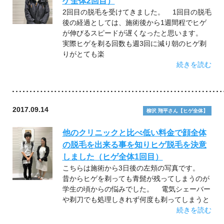
ゲ全体2回目）
2回目の脱毛を受けてきました。 1回目の脱毛
後の経過としては、施術後から1週間程でヒゲ
が伸びるスピードが遅くなったと思います。
実際ヒゲを剃る回数も週3回に減り朝のヒゲ剃
りがとても楽
続きを読む
2017.09.14
柳沢 翔平さん【ヒゲ全体】
他のクリニックと比べ低い料金で顔全体
の脱毛を出来る事を知りヒゲ脱毛を決意
しました（ヒゲ全体1回目）
こちらは施術から3日後の左頬の写真です。
昔からヒゲを剃っても青髭が残ってしまうのが
学生の頃からの悩みでした。 電気シェーバー
や剃刀でも処理しきれず何度も剃ってしまうと
続きを読む