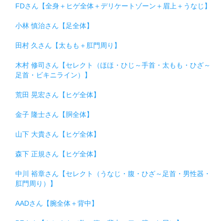
FDさん【全身＋ヒゲ全体＋デリケートゾーン＋眉上＋うなじ】
小林 慎治さん【足全体】
田村 久さん【太もも＋肛門周り】
木村 修司さん【セレクト（ほほ・ひじ～手首・太もも・ひざ～
足首・ビキニライン）】
荒田 晃宏さん【ヒゲ全体】
金子 隆士さん【胴全体】
山下 大貴さん【ヒゲ全体】
森下 正規さん【ヒゲ全体】
中川 裕章さん【セレクト（うなじ・腹・ひざ～足首・男性器・
肛門周り）】
AADさん【腕全体＋背中】