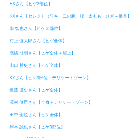
HKさん【ヒゲ3部位】
KXさん【セレクト（ワキ・二の腕・腹・太もも・ひざ～足首】
南 智也さん【ヒゲ３部位】
村上 健太郎さん【ヒゲ全体】
高橋 壯明さん【ヒゲ全体＋眉上】
山口 哲史さん【ヒゲ全体】
KYさん【ヒゲ3部位＋デリケートゾーン】
遠藤 鷹史さん【ヒゲ全体】
澤村 健司さん【全身＋デリケートゾーン】
田中 聖也さん【ヒゲ全体】
岸本 誠也さん【ヒゲ3部位】