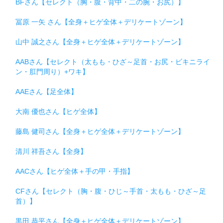
BFさん【セレクト（胸・腹・背中・二の腕・お尻）】
冨原 一矢 さん【全身＋ヒゲ全体＋デリケートゾーン】
山中 誠之さん【全身＋ヒゲ全体＋デリケートゾーン】
AABさん【セレクト（太もも・ひざ～足首・お尻・ビキニライ
ン・肛門周り）+ワキ】
AAEさん【足全体】
大南 優也さん【ヒゲ全体】
藤島 健司さん【全身＋ヒゲ全体＋デリケートゾーン】
清川 祥吾さん【全身】
AACさん【ヒゲ全体＋手の甲・手指】
CFさん【セレクト（胸・腹・ひじ～手首・太もも・ひざ～足
首）】
黒田 恭平さん【全身＋ヒゲ全体＋デリケートゾーン】