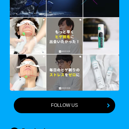
FOLLOW US