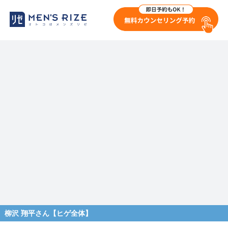
柳沢 翔平さん【ヒゲ全体】