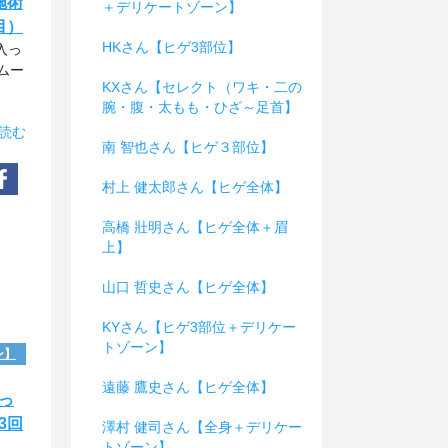
施術
＋デリケートゾーン】
目）
HKさん【ヒゲ3部位】
入っ
ムー
KXさん【セレクト（ワキ・二の
腕・腹・太もも・ひざ～足首】
読む
南 智也さん【ヒゲ３部位】
村上 健太郎さん【ヒゲ全体】
高橋 壯明さん【ヒゲ全体＋眉
上】
山口 哲史さん【ヒゲ全体】
KYさん【ヒゲ3部位＋デリケー
トゾーン】
ン】
遠藤 鷹史さん【ヒゲ全体】
っ
3回
澤村 健司さん【全身＋デリケー
トゾーン】