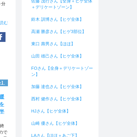
佐藤 茂行さん【全身＋ヒゲ全体
０分
＋デリケートゾーン】
鈴木 訓博さん【ヒゲ全体】
読む
高瀬 勝彦さん【ヒゲ3部位】
東口 壽男さん【ほほ】
山田 雄己さん【ヒゲ全体】
FOさん【全身＋デリケートゾー
ン】
ン】
加藤 達也さん【ヒゲ全体】
暖
西村 健作さん【ヒゲ全体】
を
HJさん【ヒゲ全体】
半
山崎 優さん【ヒゲ全体】
が終
ので
LAさん【ほほ＋あご下】