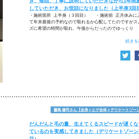
き、毎回、丁寧に説明していただきながら1年間
していただき、お世話になりました（上半身3回
・施術箇所 上半身（３回目） ・施術前 正月休みに
て年末最後の予約なので取れるか心配してたのですがス
ズに希望の時間が取れ、午後からだったのでゆっくり
続きを
藤島 健司さん【全身＋ヒゲ全体＋デリケートゾー
だんだんと毛の量、生えてくるスピードが遅くな
ているのを実感してきました（デリケートゾーン
目）