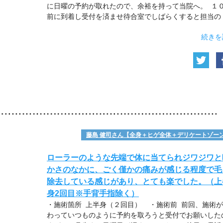
に日曜の予約が取れたので、余裕を持って当院へ。 １
前に到着し受付を済ませ待合室でしばらくすると担当の
続きを
藤島 健司さん【全身＋ヒゲ全体＋デリケートゾー
ローラーのような先端で体に当てられジワジワと
かさのなかに、ごく僅かの痛みが感じる程度で毛
除去している感じがあり、とても楽でした。（上
身2回目※手背手指除く）
・施術箇所 上半身（２回目） ・施術前 前回、施術
わっていつものように予約を取ろうと受付でお願いした