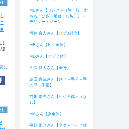
ン】
MEさん【セレクト（胸・腹・太
も
もも・ひざ～足首・お尻）】＋
デリケートゾーン
こ
ま
酒井 直人さん【ヒゲ3部位】
忙し
MBさん【ヒゲ全体】
処理
MDさん【ヒゲ全体】
読む
久保 良太さん【全身】
島田 直哉さん【ひじ～手首＋手
の甲・手指】
前川 陽亮さん【ヒゲ全体＋うな
じ】
ン】
MAさん【胴全体】
だ
平野 陽介さん【全身＋ヒゲ全体