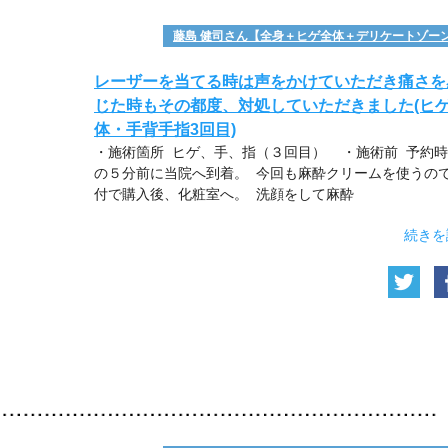
藤島 健司さん【全身＋ヒゲ全体＋デリケートゾー
レーザーを当てる時は声をかけていただき痛さを
じた時もその都度、対処していただきました(ヒ
体・手背手指3回目)
・施術箇所 ヒゲ、手、指（３回目） ・施術前 予約
の５分前に当院へ到着。 今回も麻酔クリームを使うの
付で購入後、化粧室へ。 洗顔をして麻酔
続きを