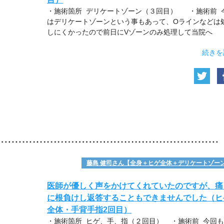
・施術箇所 デリケートゾーン（３回目） ・施術前 
はデリケートゾーンという事もあって、Oラインなどは
しにくかったので前日にVゾーンのみ処理して当院へ
続きを
藤島 健司さん【全身＋ヒゲ全体＋デリケートゾー
医師が優しく声をかけてくれていたのですが、痛
に根負けし返答することもできませんでした（ヒ
全体・手背手指2回目）
・施術箇所 ヒゲ、手、指（２回目） ・施術前 今回