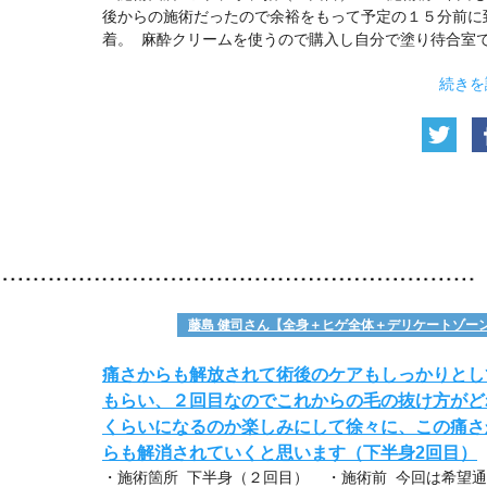
後からの施術だったので余裕をもって予定の１５分前に
着。 麻酔クリームを使うので購入し自分で塗り待合室
続きを
藤島 健司さん【全身＋ヒゲ全体＋デリケートゾー
痛さからも解放されて術後のケアもしっかりとし
もらい、２回目なのでこれからの毛の抜け方がど
くらいになるのか楽しみにして徐々に、この痛さ
らも解消されていくと思います（下半身2回目）
・施術箇所 下半身（２回目） ・施術前 今回は希望