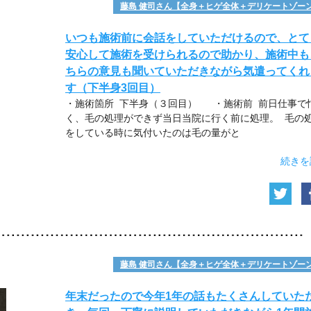
藤島 健司さん【全身＋ヒゲ全体＋デリケートゾー
いつも施術前に会話をしていただけるので、とて
安心して施術を受けられるので助かり、施術中も
ちらの意見も聞いていただきながら気遣ってくれ
す（下半身3回目）
・施術箇所 下半身（３回目） ・施術前 前日仕事で
く、毛の処理ができず当日当院に行く前に処理。 毛の
をしている時に気付いたのは毛の量がと
続きを
藤島 健司さん【全身＋ヒゲ全体＋デリケートゾー
年末だったので今年1年の話もたくさんしていた