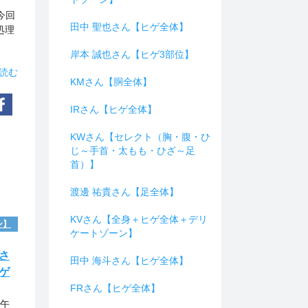
今回
田中 聖也さん【ヒゲ全体】
処理
岸本 誠也さん【ヒゲ3部位】
読む
KMさん【胴全体】
IRさん【ヒゲ全体】
KWさん【セレクト（胸・腹・ひ
じ～手首・太もも・ひざ～足
首）】
渡邊 祐貴さん【足全体】
KVさん【全身＋ヒゲ全体＋デリ
ン】
ケートゾーン】
さ
田中 海斗さん【ヒゲ全体】
ゲ
FRさん【ヒゲ全体】
も午