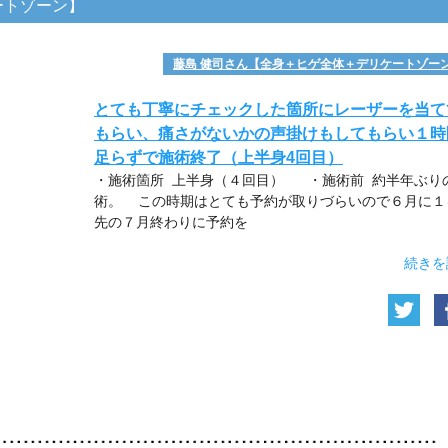
ートゾーン】
藤島 健司さん【全身＋ヒゲ全体＋デリケートゾー
とても丁寧にチェックした箇所にレーザーを当て
もらい、痛さがないかの声掛けもしてもらい１時
足らずで施術終了（上半身4回目）
・施術箇所 上半身（４回目） ・施術前 約半年ぶり
術。 この時期はとても予約が取りづらいので６月に１
先の７月終わりに予約を
続きを