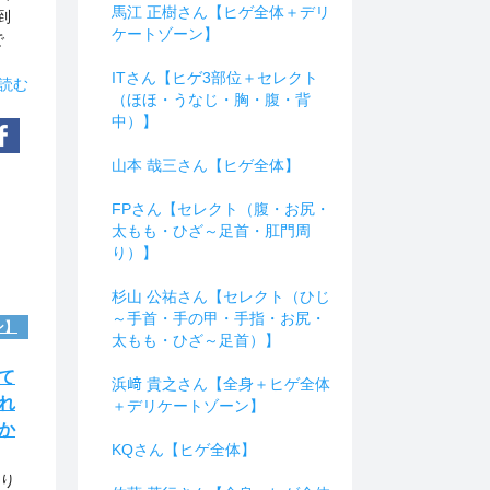
馬江 正樹さん【ヒゲ全体＋デリ
到
ケートゾーン】
で
ITさん【ヒゲ3部位＋セレクト
読む
（ほほ・うなじ・胸・腹・背
中）】
山本 哉三さん【ヒゲ全体】
FPさん【セレクト（腹・お尻・
太もも・ひざ～足首・肛門周
り）】
杉山 公祐さん【セレクト（ひじ
～手首・手の甲・手指・お尻・
ン】
太もも・ひざ～足首）】
て
浜﨑 貴之さん【全身＋ヒゲ全体
れ
＋デリケートゾーン】
か
KQさん【ヒゲ全体】
通り