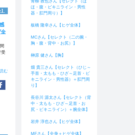
青柳 敦也さん【セレクト（ほ
ほ・腹・ビキニライン・男性
ン】
器・肛門周り）】
感
板橋 隆幸さん【ヒゲ全体】
ゲ全
MCさん【セレクト（二の腕・
胸・腹・背中・お尻）】
時間
で受
榊原 健さん【胸】
畑 貴三さん【セレクト（ひじ～
読む
手首・太もも・ひざ～足首・ビ
キニライン・男性器）＋肛門周
り】
長谷川 源太さん【セレクト（背
中・太もも・ひざ～足首・お
尻・ビキニライン）＋腕全体】
岩井 淳也さん【ヒゲ全体】
MFさん【全身＋ヒゲ全体】