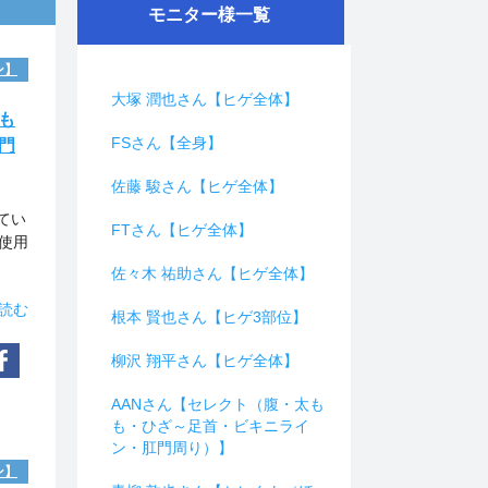
モニター様一覧
ン】
大塚 潤也さん【ヒゲ全体】
も
FSさん【全身】
門
佐藤 駿さん【ヒゲ全体】
。
てい
FTさん【ヒゲ全体】
使用
佐々木 祐助さん【ヒゲ全体】
読む
根本 賢也さん【ヒゲ3部位】
柳沢 翔平さん【ヒゲ全体】
AANさん【セレクト（腹・太も
も・ひざ～足首・ビキニライ
ン・肛門周り）】
ン】