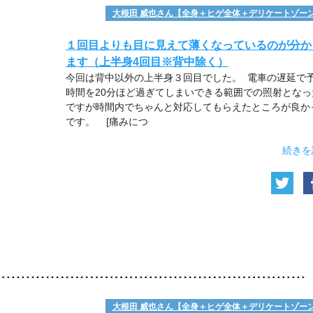
大根田 威也さん【全身＋ヒゲ全体＋デリケートゾー
１回目よりも目に見えて薄くなっているのが分か
ます（上半身4回目※背中除く）
今回は背中以外の上半身３回目でした。 電車の遅延で
時間を20分ほど過ぎてしまいできる範囲での照射となっ
ですが時間内でちゃんと対応してもらえたところが良か
です。 [痛みにつ
続きを
大根田 威也さん【全身＋ヒゲ全体＋デリケートゾー