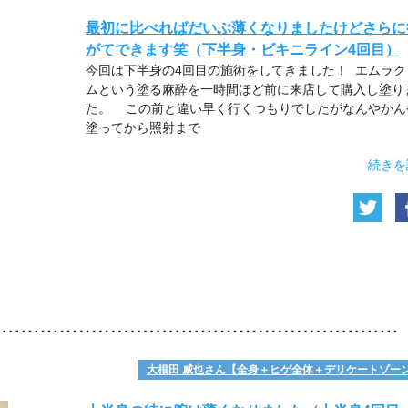
最初に比べればだいぶ薄くなりましたけどさらに
がてできます笑（下半身・ビキニライン4回目）
今回は下半身の4回目の施術をしてきました！ エムラク
ムという塗る麻酔を一時間ほど前に来店して購入し塗り
た。 この前と違い早く行くつもりでしたがなんやかん
塗ってから照射まで
続きを
大根田 威也さん【全身＋ヒゲ全体＋デリケートゾー