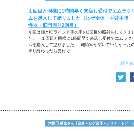
１回目と同様に1時間早く来店し受付でエムラク
ムを購入して塗りました（ヒゲ全体・手背手指・
性器・肛門周り2回目）
今回は顔とIOラインと手の甲の2回目の照射をしてきま
た。 １回目と同様に1時間早く来店し受付でエムラク
ムを購入して塗りました。 施術室が空いていなかった
塗り終わったら受付で
続きを
大根田 威也さん【全身＋ヒゲ全体＋デリケートゾー