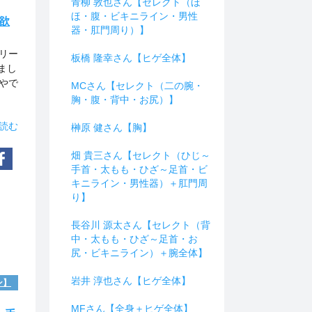
青柳 敦也さん【セレクト（ほ
ほ・腹・ビキニライン・男性
欲
器・肛門周り）】
リー
板橋 隆幸さん【ヒゲ全体】
まし
やで
MCさん【セレクト（二の腕・
胸・腹・背中・お尻）】
読む
榊原 健さん【胸】
畑 貴三さん【セレクト（ひじ～
手首・太もも・ひざ～足首・ビ
キニライン・男性器）＋肛門周
り】
長谷川 源太さん【セレクト（背
中・太もも・ひざ～足首・お
尻・ビキニライン）＋腕全体】
岩井 淳也さん【ヒゲ全体】
ン】
MFさん【全身＋ヒゲ全体】