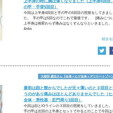
上半身の特に腕は薄くなりました（上半身4回目
の甲・手背5回目）
今回は上半身4回目と手の甲の5回目の照射をしてきまし
た。 手の甲は5回なのでこれで最後です。 [痛みについ
上半身は相変わらず痛みはなくすんなりといきました。
&nbs
続きを
大根田 威也さん【全身＋ヒゲ全体＋デリケートゾー
最初は顔と髭からでしたが元々薄いのと３回目と
うのがあり痛みはほとんどありませんでした（ヒ
全体・男性器・肛門周り3回目）
今回は顔とIOラインの３回目の照射をしていきました
手の甲は次回の上半身とセットでやるとのことで今回は