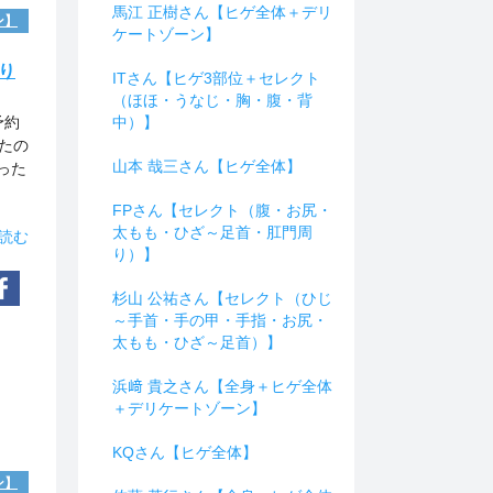
馬江 正樹さん【ヒゲ全体＋デリ
ン】
ケートゾーン】
り
ITさん【ヒゲ3部位＋セレクト
（ほほ・うなじ・胸・腹・背
予約
中）】
たの
山本 哉三さん【ヒゲ全体】
った
FPさん【セレクト（腹・お尻・
太もも・ひざ～足首・肛門周
読む
り）】
杉山 公祐さん【セレクト（ひじ
～手首・手の甲・手指・お尻・
太もも・ひざ～足首）】
浜﨑 貴之さん【全身＋ヒゲ全体
＋デリケートゾーン】
KQさん【ヒゲ全体】
ン】