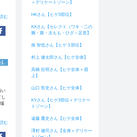
＋デリケートゾーン】
HKさん【ヒゲ3部位】
読む
KXさん【セレクト（ワキ・二の
腕・腹・太もも・ひざ～足首】
南 智也さん【ヒゲ３部位】
村上 健太郎さん【ヒゲ全体】
ン】
高橋 壯明さん【ヒゲ全体＋眉
上】
山口 哲史さん【ヒゲ全体】
痛い
てし
KYさん【ヒゲ3部位＋デリケー
の場
トゾーン】
遠藤 鷹史さん【ヒゲ全体】
読む
澤村 健司さん【全身＋デリケー
トゾーン】