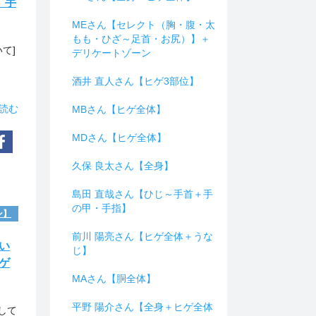
、手
MEさん【セレクト（胸・腹・太
もも・ひざ～足首・お尻）】＋
て]
デリケートゾーン
酒井 直人さん【ヒゲ3部位】
読む
MBさん【ヒゲ全体】
MDさん【ヒゲ全体】
久保 良太さん【全身】
島田 直哉さん【ひじ～手首＋手
の甲・手指】
ン】
前川 陽亮さん【ヒゲ全体＋うな
い
じ】
ゲ
MAさん【胴全体】
。
平野 陽介さん【全身＋ヒゲ全体
して