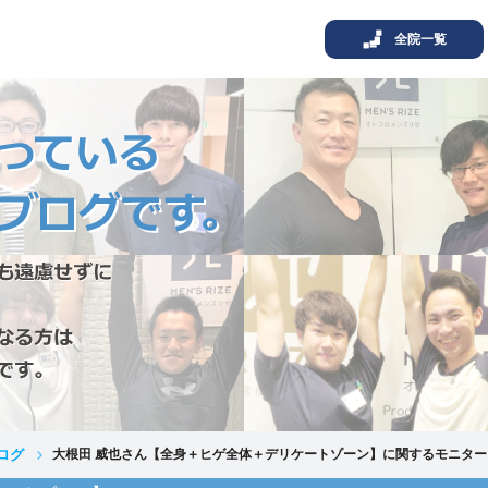
全院一覧
ログ
大根田 威也さん【全身＋ヒゲ全体＋デリケートゾーン】に関するモニタ