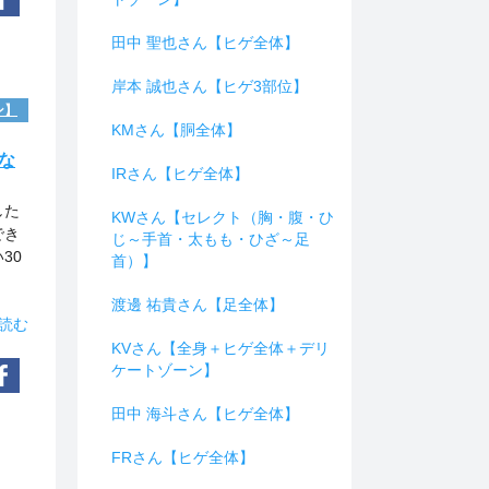
田中 聖也さん【ヒゲ全体】
岸本 誠也さん【ヒゲ3部位】
ン】
KMさん【胴全体】
な
IRさん【ヒゲ全体】
した
KWさん【セレクト（胸・腹・ひ
でき
じ～手首・太もも・ひざ～足
30
首）】
渡邊 祐貴さん【足全体】
読む
KVさん【全身＋ヒゲ全体＋デリ
ケートゾーン】
田中 海斗さん【ヒゲ全体】
FRさん【ヒゲ全体】