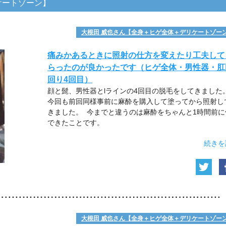
ケートゾーン】
大根田 威也さん【全身＋ヒゲ全体＋デリケートゾー
痛みかあるときに照射の仕方を変えたり工夫して
らったのが良かったです（ヒゲ全体・男性器・肛
回り4回目）
顔と髭、男性器とlラインの4回目の脱毛をしてきました
今回も前回同様事前に麻酔を購入して塗ってから照射し
きました。 今までと違うのは麻酔をちゃんと1時間前に
できたことです。
続きを
大根田 威也さん【全身＋ヒゲ全体＋デリケートゾー