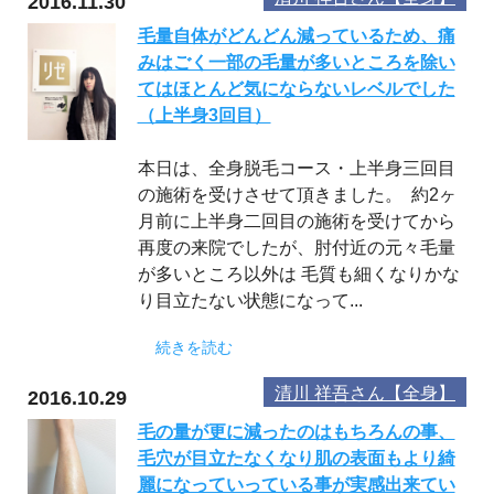
2016.11.30
毛量自体がどんどん減っているため、痛
みはごく一部の毛量が多いところを除い
てはほとんど気にならないレベルでした
（上半身3回目）
本日は、全身脱毛コース・上半身三回目
の施術を受けさせて頂きました。 約2ヶ
月前に上半身二回目の施術を受けてから
再度の来院でしたが、肘付近の元々毛量
が多いところ以外は 毛質も細くなりかな
り目立たない状態になって...
続きを読む
清川 祥吾さん【全身】
2016.10.29
毛の量が更に減ったのはもちろんの事、
毛穴が目立たなくなり肌の表面もより綺
麗になっていっている事が実感出来てい