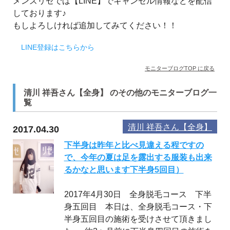
メンズリゼでは【LINE】でキャンセル情報などを配信
しております♪
もしよろしければ追加してみてください！！
LINE登録はこちらから
モニターブログTOP に戻る
清川 祥吾さん【全身】 のその他のモニターブログ一
覧
清川 祥吾さん【全身】
2017.04.30
下半身は昨年と比べ見違える程ですの
で、今年の夏は足を露出する服装も出来
るかなと思います下半身5回目）
2017年4月30日 全身脱毛コース 下半
身五回目 本日は、全身脱毛コース・下
半身五回目の施術を受けさせて頂きまし