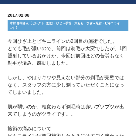
2017.02.08
木村 修司さん【セレクト（ほほ・ひじ～手首・太もも・ひざ～足首・ビキニライ
ン）】
今回ひざ上とビキニラインの2回目の施術でした。
とても毛が濃いので、前回は剃毛が大変でしたが、1回
照射しているおかげか、今回は前回ほどの苦労もなく
剃毛が済み、感動しました。
しかし、やはりキワや見えない部分の剃毛が完璧では
なく、スタッフの方に少し剃っていただくことになっ
てしまいました。
肌が弱いのか、相変わらず剃毛時は赤いブツブツが出
来てしまうのがツライです。。
施術の痛みについて
ビキニラインは前回施術したときにはすごく痛かった