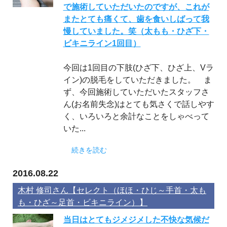
で施術していただいたのですが、これが
またとても痛くて、歯を食いしばって我
慢していました。笑（太もも・ひざ下・
ビキニライン1回目）
今回は1回目の下肢(ひざ下、ひざ上、Vラ
イン)の脱毛をしていただきました。 ま
ず、今回施術していただいたスタッフさ
ん(お名前失念)はとても気さくで話しやす
く、いろいろと余計なことをしゃべって
いた...
続きを読む
2016.08.22
木村 修司さん【セレクト（ほほ・ひじ～手首・太も
も・ひざ～足首・ビキニライン）】
当日はとてもジメジメした不快な気候だ