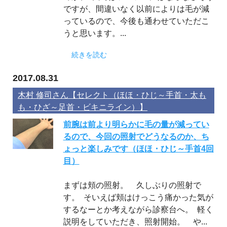
ですが、間違いなく以前によりは毛が減
っているので、今後も通わせていただこ
うと思います。...
続きを読む
2017.08.31
木村 修司さん【セレクト（ほほ・ひじ～手首・太も
も・ひざ～足首・ビキニライン）】
前腕は前より明らかに毛の量が減ってい
るので、今回の照射でどうなるのか、ち
ょっと楽しみです（ほほ・ひじ～手首4回
目）
まずは頬の照射。 久しぶりの照射で
す。 そいえば頬はけっこう痛かった気が
するなーとか考えながら診察台へ。 軽く
説明をしていただき、照射開始。 や...