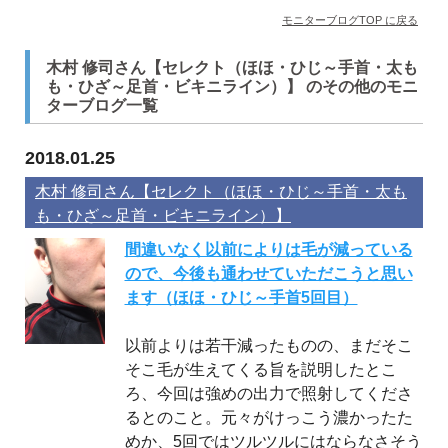
モニターブログTOP に戻る
木村 修司さん【セレクト（ほほ・ひじ～手首・太も
も・ひざ～足首・ビキニライン）】 のその他のモニ
ターブログ一覧
2018.01.25
木村 修司さん【セレクト（ほほ・ひじ～手首・太も
も・ひざ～足首・ビキニライン）】
間違いなく以前によりは毛が減っている
ので、今後も通わせていただこうと思い
ます（ほほ・ひじ～手首5回目）
以前よりは若干減ったものの、まだそこ
そこ毛が生えてくる旨を説明したとこ
ろ、今回は強めの出力で照射してくださ
るとのこと。元々がけっこう濃かったた
めか、5回ではツルツルにはならなさそう