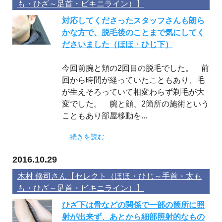
も・ひざ～足首・ビキニライン）】
対応してくださったスタッフさんも朗ら
かな方で、脱毛後のことまで気にしてく
ださいました（ほほ・ひじ下）
今回前腕と頬の2回目の脱毛でした。 前
回から時間が経っていたこともあり、毛
が生えそろっていて相変わらず剃毛が大
変でした。 腕と顔、2箇所の施術という
こともあり部屋移動を...
続きを読む
2016.10.29
木村 修司さん【セレクト（ほほ・ひじ～手首・太も
も・ひざ～足首・ビキニライン）】
ひざ下は骨などの関係で一部の箇所に照
射が出来ず、あとから細部照射的なもの