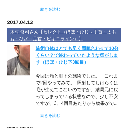
続きを読む
2017.04.13
木村 修司さん【セレクト（ほほ・ひじ～手首・太も
も・ひざ～足首・ビキニライン）】
施術自体はとても早く両腕合わせて10分
くらい？で終わっていたような気がしま
す（ほほ・ひじ下3回目）
今回は頬と肘下の施術でした。 これま
で2回やってみて。 照射してしばらくは
毛が生えてこないのですが、結局元に戻
ってしまっている状態なので、少し不安
ですが、3、4回目あたりから効果がで...
続きを読む