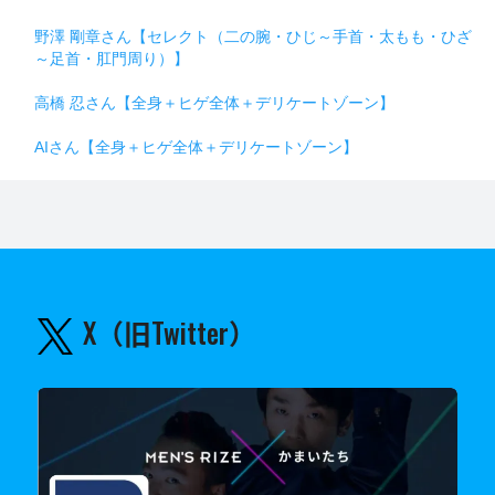
野澤 剛章さん【セレクト（二の腕・ひじ～手首・太もも・ひざ
～足首・肛門周り）】
高橋 忍さん【全身＋ヒゲ全体＋デリケートゾーン】
AIさん【全身＋ヒゲ全体＋デリケートゾーン】
X（旧Twitter）