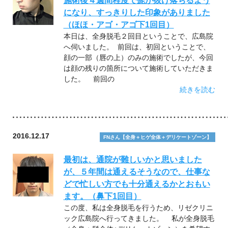
施術後４週間程度で髭が抜け落ちるよう
になり、すっきりした印象がありました
（ほほ・アゴ・アゴ下1回目）
本日は、全身脱毛２回目ということで、広島院
へ伺いました。 前回は、初回ということで、
顔の一部（唇の上）のみの施術でしたが、今回
は顔の残りの箇所について施術していただきま
した。 前回の
続きを読む
2016.12.17
FNさん【全身＋ヒゲ全体＋デリケートゾーン】
最初は、通院が難しいかと思いました
が、５年間は通えるそうなので、仕事な
どで忙しい方でも十分通えるかとおもい
ます。（鼻下1回目）
この度、私は全身脱毛を行うため、リゼクリニ
ック広島院へ行ってきました。 私が全身脱毛