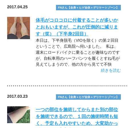
2017.04.25
FNさん【全身＋ヒゲ全体＋デリケートゾーン】
体毛がコロコロに付着することが多いか
とおもいますが、これが圧倒的に減りま
す（笑）（下半身2回目）
本日は、下半身脱毛（VIOを除く）の第２回目
ということで、広島院へ伺いました。 私は、
週末にロードバイクに乗ることが趣味なのです
が、自転車用のハーフパンツを履くとすね毛が
見えてしまうので、他の方から見てて不快
続きを読む
2017.03.23
FNさん【全身＋ヒゲ全体＋デリケートゾーン】
一つの部位を施術してからまた別の部位
を施術できるので、１回の施術時間も短
く、予定も入れやすいため、大変助かっ