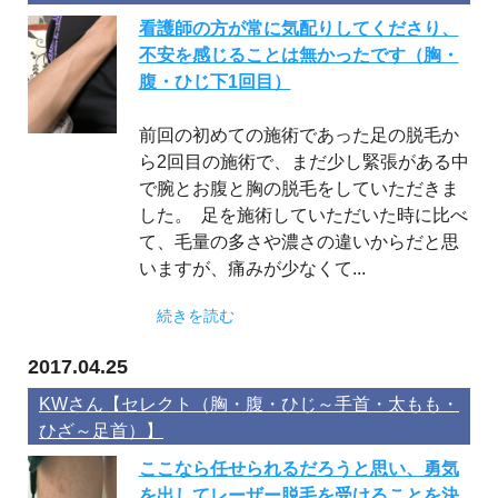
看護師の方が常に気配りしてくださり、
不安を感じることは無かったです（胸・
腹・ひじ下1回目）
前回の初めての施術であった足の脱毛か
ら2回目の施術で、まだ少し緊張がある中
で腕とお腹と胸の脱毛をしていただきま
した。 足を施術していただいた時に比べ
て、毛量の多さや濃さの違いからだと思
いますが、痛みが少なくて...
続きを読む
2017.04.25
KWさん【セレクト（胸・腹・ひじ～手首・太もも・
ひざ～足首）】
ここなら任せられるだろうと思い、勇気
を出してレーザー脱毛を受けることを決