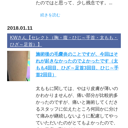
たのではと思って、少し残念です。...
続きを読む
2018.01.11
KWさん【セレクト（胸・腹・ひじ～手首・太もも・
ひざ～足首）】
施術後の毛嚢炎のことですが、今回はそ
れが起きなかったのでよかったです（太
もも4回目、ひざ～足首3回目、ひじ～手
首2回目）
太ももに関しては、やはり皮膚が薄いの
かわかりませんが、痛い部分が比較的多
かったのですが、痛いと施術してくださ
るスタッフに伝えたところ何回かに分け
て痛みが継続しないように配慮してやっ
ていただいたのがとてもよかったので、