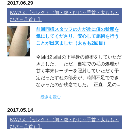
2017.06.29
KWさん【セレクト（胸・腹・ひじ～手首・太もも・
ひざ～足首）】
前回同様スタッフの方が常に僕の状態を
気にしてくださり、安心して施術を行う
ことが出来ました（太もも2回目）
今回は2回目の下半身の施術をしていただ
きました。 ただ、自宅での毛の処理が
甘く本来レーザーを照射していただく予
定だったすねの部分が、時間不足ででき
なかったのが残念でした。 正直、足の...
続きを読む
2017.05.14
KWさん【セレクト（胸・腹・ひじ～手首・太もも・
ひざ～足首）】