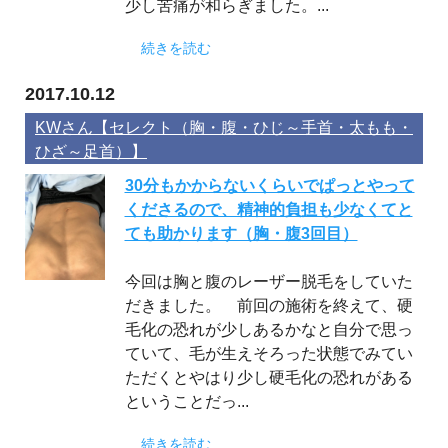
少し苦痛が和らぎました。...
続きを読む
2017.10.12
KWさん【セレクト（胸・腹・ひじ～手首・太もも・
ひざ～足首）】
30分もかからないくらいでぱっとやって
くださるので、精神的負担も少なくてと
ても助かります（胸・腹3回目）
今回は胸と腹のレーザー脱毛をしていた
だきました。 前回の施術を終えて、硬
毛化の恐れが少しあるかなと自分で思っ
ていて、毛が生えそろった状態でみてい
ただくとやはり少し硬毛化の恐れがある
ということだっ...
続きを読む