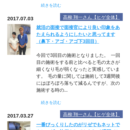
続きを読む
高柳 翔一さん【ヒゲ全体】
2017.07.03
就活の面接で面接官により良い印象をあ
たえられるようにしたいと思ってます
（鼻下・アゴ・アゴ下3回目）
今回で3回目の施術となりました。 一回
目の施術をする前と比べると毛の太さが
細くなり毛が弱くなったと実感していま
す。 毛の量に関しては施術して3週間後
にはぼろぼろ落ちて減るんですが、次の
施術する時の...
続きを読む
高柳 翔一さん【ヒゲ全体】
2017.03.27
一番びっくりしたのがリゼでもネットで