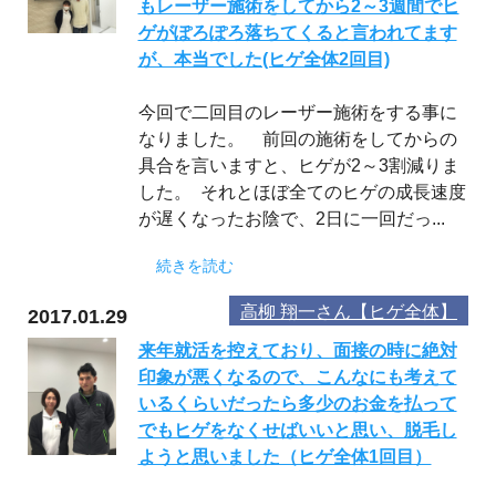
もレーザー施術をしてから2～3週間でヒ
ゲがぽろぽろ落ちてくると言われてます
が、本当でした(ヒゲ全体2回目)
今回で二回目のレーザー施術をする事に
なりました。 前回の施術をしてからの
具合を言いますと、ヒゲが2～3割減りま
した。 それとほぼ全てのヒゲの成長速度
が遅くなったお陰で、2日に一回だっ...
続きを読む
高柳 翔一さん【ヒゲ全体】
2017.01.29
来年就活を控えており、面接の時に絶対
印象が悪くなるので、こんなにも考えて
いるくらいだったら多少のお金を払って
でもヒゲをなくせばいいと思い、脱毛し
ようと思いました（ヒゲ全体1回目）