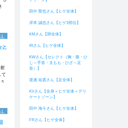
き
田中 聖也さん【ヒゲ全体】
岸本 誠也さん【ヒゲ3部位】
KMさん【胴全体】
ン】
IRさん【ヒゲ全体】
かと
KWさん【セレクト（胸・腹・ひ
じ～手首・太もも・ひざ～足
照射
首）】
して
渡邊 祐貴さん【足全体】
徐々
KVさん【全身＋ヒゲ全体＋デリ
ケートゾーン】
田中 海斗さん【ヒゲ全体】
ン】
FRさん【ヒゲ全体】
回