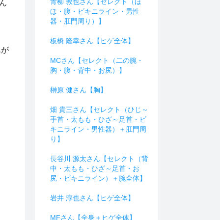
青柳 敦也さん【セレクト（ほ
ん
ほ・腹・ビキニライン・男性
器・肛門周り）】
板橋 隆幸さん【ヒゲ全体】
んが
MCさん【セレクト（二の腕・
胸・腹・背中・お尻）】
榊原 健さん【胸】
畑 貴三さん【セレクト（ひじ～
手首・太もも・ひざ～足首・ビ
キニライン・男性器）＋肛門周
り】
長谷川 源太さん【セレクト（背
中・太もも・ひざ～足首・お
尻・ビキニライン）＋腕全体】
岩井 淳也さん【ヒゲ全体】
MFさん【全身＋ヒゲ全体】