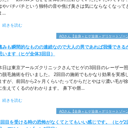
はやパチパチという独特の音や焦げ臭さは気にならなくなって
...
続きを読む
AOさん【全身＋ヒゲ全体＋デリケートゾー
痛みも瞬間的なものの連続なので大人の男であれば我慢できる
思います（ヒゲ全体3回目）
本日は東京アールズクリニックさんでヒゲの3回目のレーザー
の脱毛施術を行いました。 2回目の施術でもかなり効果を実感
ますが、前回から2ヶ月くらいたってからだとやはり濃い毛が
に生えてくるのがわかります。 鼻下や唇...
続きを読む
AOさん【全身＋ヒゲ全体＋デリケートゾー
3回目を受ける時の恐怖がなくてとてもいい感じです。（ヒゲ2