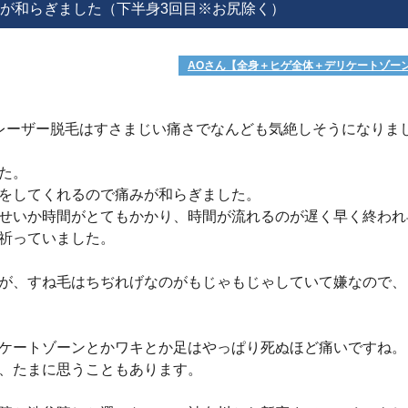
が和らぎました（下半身3回目※お尻除く）
AOさん【全身＋ヒゲ全体＋デリケートゾー
レーザー脱毛はすさまじい痛さでなんども気絶しそうになりま
した。
をしてくれるので痛みが和らぎました。
せいか時間がとてもかかり、時間が流れるのが遅く早く終われ
は祈っていました。
が、すね毛はちぢれげなのがもじゃもじゃしていて嫌なので、
。
ケートゾーンとかワキとか足はやっぱり死ぬほど痛いですね
、たまに思うこともあります。