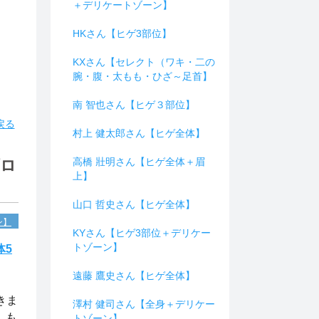
＋デリケートゾーン】
HKさん【ヒゲ3部位】
KXさん【セレクト（ワキ・二の
腕・腹・太もも・ひざ～足首】
南 智也さん【ヒゲ３部位】
戻る
村上 健太郎さん【ヒゲ全体】
高橋 壯明さん【ヒゲ全体＋眉
ブロ
上】
山口 哲史さん【ヒゲ全体】
ン】
KYさん【ヒゲ3部位＋デリケー
トゾーン】
体5
遠藤 鷹史さん【ヒゲ全体】
きま
澤村 健司さん【全身＋デリケー
、も
トゾーン】