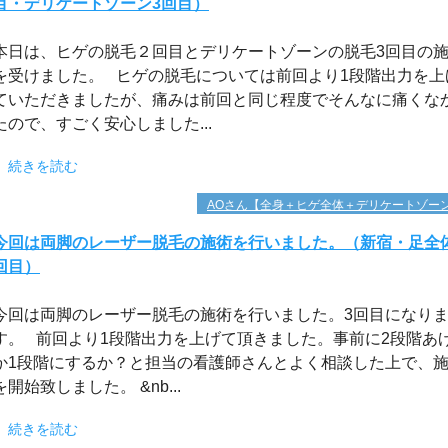
目・デリケートゾーン3回目）
本日は、ヒゲの脱毛２回目とデリケートゾーンの脱毛3回目の
を受けました。 ヒゲの脱毛については前回より1段階出力を上
ていただきましたが、痛みは前回と同じ程度でそんなに痛くな
たので、すごく安心しました...
続きを読む
AOさん【全身＋ヒゲ全体＋デリケートゾー
今回は両脚のレーザー脱毛の施術を行いました。（新宿・足全
回目）
今回は両脚のレーザー脱毛の施術を行いました。3回目になり
す。 前回より1段階出力を上げて頂きました。事前に2段階あ
か1段階にするか？と担当の看護師さんとよく相談した上で、
を開始致しました。 &nb...
続きを読む