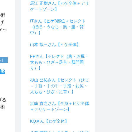
馬江 正樹さん【ヒゲ全体＋デリ
ケートゾーン】
施術
ITさん【ヒゲ3部位＋セレクト
げ
（ほほ・うなじ・胸・腹・背
かっ
中）】
山本 哉三さん【ヒゲ全体】
FPさん【セレクト（腹・お尻・
ン】
太もも・ひざ～足首・肛門周
り）】
体3
杉山 公祐さん【セレクト（ひじ
～手首・手の甲・手指・お尻・
太もも・ひざ～足首）】
ま
げる
浜﨑 貴之さん【全身＋ヒゲ全体
施術
＋デリケートゾーン】
KQさん【ヒゲ全体】