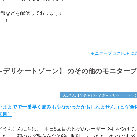
情報などを配信しております♪
い！！
モニターブログTOP に
＋デリケートゾーン】 のその他のモニター
AOさん【全身＋ヒゲ全体＋デリケートゾー
いままでで一番早く痛みも少なかったかもしれません（ヒゲ全
回目）
どうもこんにちは。 本日5回目のヒゲのレーザー脱毛を受けて
した。 顔のムダ毛をを全体的に照射していただいたのですが