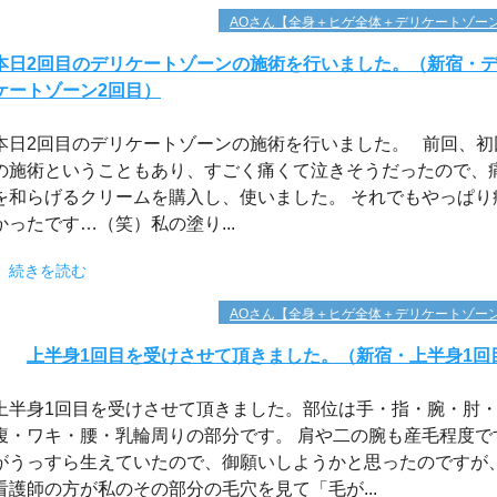
AOさん【全身＋ヒゲ全体＋デリケートゾー
本日2回目のデリケートゾーンの施術を行いました。（新宿・
ケートゾーン2回目）
本日2回目のデリケートゾーンの施術を行いました。 前回、初
の施術ということもあり、すごく痛くて泣きそうだったので、
を和らげるクリームを購入し、使いました。 それでもやっぱり
かったです…（笑）私の塗り...
続きを読む
AOさん【全身＋ヒゲ全体＋デリケートゾー
上半身1回目を受けさせて頂きました。（新宿・上半身1回
上半身1回目を受けさせて頂きました。部位は手・指・腕・肘
腹・ワキ・腰・乳輪周りの部分です。 肩や二の腕も産毛程度で
がうっすら生えていたので、御願いしようかと思ったのですが
看護師の方が私のその部分の毛穴を見て「毛が...