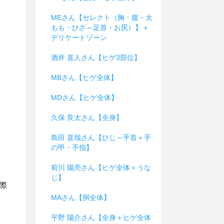
MEさん【セレクト（胸・腹・太
もも・ひざ～足首・お尻）】＋
デリケートゾーン
酒井 直人さん【ヒゲ3部位】
MBさん【ヒゲ全体】
MDさん【ヒゲ全体】
久保 良太さん【全身】
島田 直哉さん【ひじ～手首＋手
の甲・手指】
前川 陽亮さん【ヒゲ全体＋うな
じ】
際
MAさん【胴全体】
平野 陽介さん【全身＋ヒゲ全体