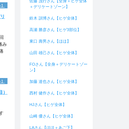
佐藤 茂行さん【全身＋ヒゲ全体
ン】
＋デリケートゾーン】
デリ
鈴木 訓博さん【ヒゲ全体】
高瀬 勝彦さん【ヒゲ3部位】
回
東口 壽男さん【ほほ】
痛み
痛
山田 雄己さん【ヒゲ全体】
FOさん【全身＋デリケートゾー
ン】
加藤 達也さん【ヒゲ全体】
ン】
目）
西村 健作さん【ヒゲ全体】
HJさん【ヒゲ全体】
・
す
山崎 優さん【ヒゲ全体】
、
LAさん【ほほ＋あご下】