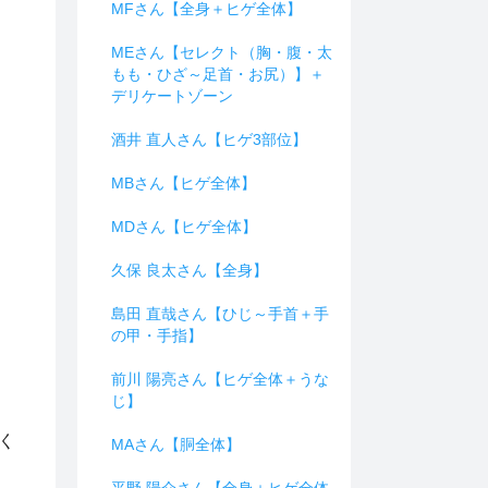
MFさん【全身＋ヒゲ全体】
MEさん【セレクト（胸・腹・太
もも・ひざ～足首・お尻）】＋
デリケートゾーン
酒井 直人さん【ヒゲ3部位】
MBさん【ヒゲ全体】
MDさん【ヒゲ全体】
久保 良太さん【全身】
島田 直哉さん【ひじ～手首＋手
の甲・手指】
前川 陽亮さん【ヒゲ全体＋うな
じ】
く
MAさん【胴全体】