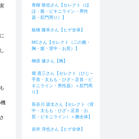
青柳 敦也さん【セレクト（ほ
実
ほ・腹・ビキニライン・男性
器・肛門周り）】
板橋 隆幸さん【ヒゲ全体】
に
MCさん【セレクト（二の腕・
胸・腹・背中・お尻）】
し
榊原 健さん【胸】
畑 貴三さん【セレクト（ひじ～
手首・太もも・ひざ～足首・ビ
キニライン・男性器）＋肛門周
も
り】
の機
長谷川 源太さん【セレクト（背
中・太もも・ひざ～足首・お
尻・ビキニライン）＋腕全体】
さ
岩井 淳也さん【ヒゲ全体】