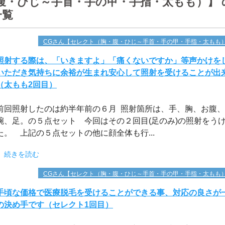
腹・ひじ～手首・手の甲・手指・太もも）】 
一覧
CGさん【セレクト（胸・腹・ひじ～手首・手の甲・手指・太もも
照射する際は、「いきますよ」「痛くないですか」等声かけを
いただき気持ちに余裕が生まれ安心して照射を受けることが出
（太もも2回目）
前回照射したのは約半年前の６月 照射箇所は、手、胸、お腹、
腕、足。の５点セット 今回はその２回目(足のみ)の照射をう
た。 上記の５点セットの他に顔全体も行...
続きを読む
CGさん【セレクト（胸・腹・ひじ～手首・手の甲・手指・太もも
手頃な価格で医療脱毛を受けることができる事、対応の良さが
の決め手です（セレクト1回目）