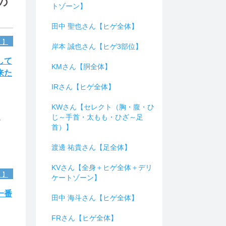
の
トゾーン】
田中 聖也さん【ヒゲ全体】
）】
岸本 誠也さん【ヒゲ3部位】
して
KMさん【胴全体】
来た
IRさん【ヒゲ全体】
KWさん【セレクト（胸・腹・ひ
じ～手首・太もも・ひざ～足
け
首）】
渡邊 祐貴さん【足全体】
KVさん【全身＋ヒゲ全体＋デリ
）】
ケートゾーン】
一番
田中 海斗さん【ヒゲ全体】
FRさん【ヒゲ全体】