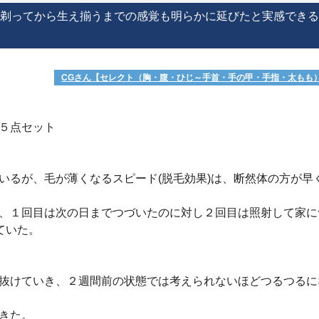
剃ってから生え揃うまでの感覚も明らかに延びたと実感できる
CGさん【セレクト（胸・腹・ひじ～手首・手の甲・手指・太もも
の５点セット
いるが、毛が薄くなるスピード(脱毛効果)は、断然体の方が早
、１回目は次の日までつづいたのに対し２回目は照射して家に
ていた。
抜けていき、２週間前の状態では考えられないほどつるつるに
てきた。