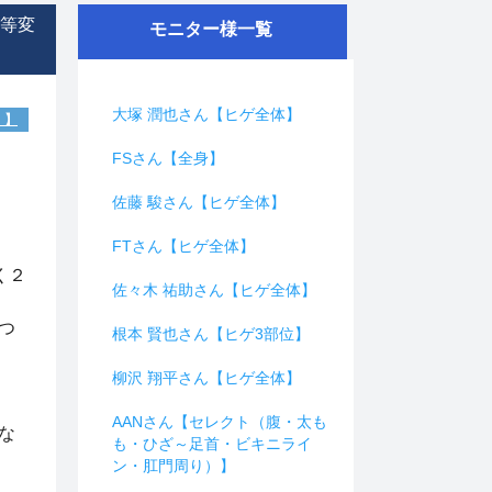
等変
モニター様一覧
大塚 潤也さん【ヒゲ全体】
）】
FSさん【全身】
佐藤 駿さん【ヒゲ全体】
FTさん【ヒゲ全体】
く２
佐々木 祐助さん【ヒゲ全体】
つ
根本 賢也さん【ヒゲ3部位】
柳沢 翔平さん【ヒゲ全体】
AANさん【セレクト（腹・太も
な
も・ひざ～足首・ビキニライ
ン・肛門周り）】