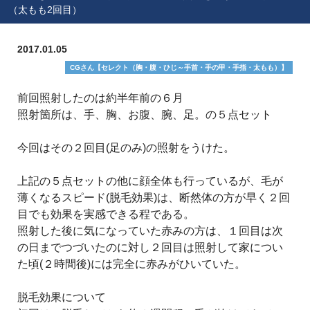
（太もも2回目）
2017.01.05
CGさん【セレクト（胸・腹・ひじ～手首・手の甲・手指・太もも）】
前回照射したのは約半年前の６月
照射箇所は、手、胸、お腹、腕、足。の５点セット
今回はその２回目(足のみ)の照射をうけた。
上記の５点セットの他に顔全体も行っているが、毛が
薄くなるスピード(脱毛効果)は、断然体の方が早く２回
目でも効果を実感できる程である。
照射した後に気になっていた赤みの方は、１回目は次
の日までつづいたのに対し２回目は照射して家につい
た頃(２時間後)には完全に赤みがひいていた。
脱毛効果について