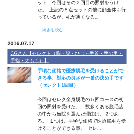
ット 今回はその２回目の照射をうけ
た。 上記の５点セットの他に顔全体も行
っているが、毛が薄くなる...
続きを読む
2016.07.17
CGさん【セレクト（胸・腹・ひじ～手首・手の甲・
手指・太もも）】
手頃な価格で医療脱毛を受けることがで
きる事、対応の良さが一番の決め手です
（セレクト1回目）
今回はセレク全身脱毛の５回コースの初
回の照射を受けた。 数多くある脱毛店
の中から当院を選んだ理由は、２つあ
る。 １つは、手頃な価格で医療脱毛を受
けることができる事。 セレ...