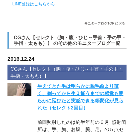
LINE登録はこちらから
モニターブログTOP に戻る
CGさん【セレクト（胸・腹・ひじ～手首・手の甲・
手指・太もも）】 のその他のモニターブログ一覧
2016.12.24
CGさん【セレクト（胸・腹・ひじ～手首・手の甲・
手指・太もも）】
生えてきた毛は明らかに脱毛前より薄
く、剃ってから生え揃うまでの感覚も明
らかに延びたと実感できる等変化が見ら
れた（セレクト2回目）
前回照射したのは約半年前の６月 照射箇
所は、手、胸、お腹、腕、足。の５点セ