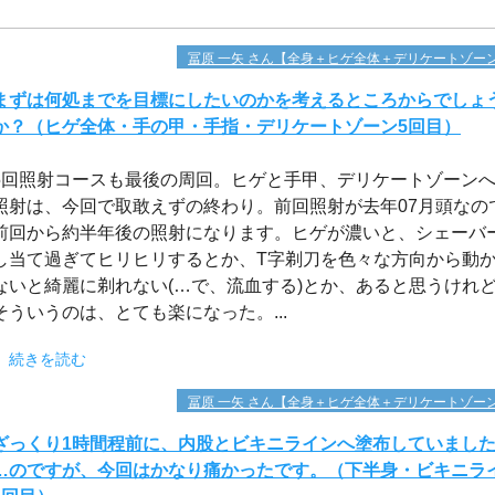
冨原 一矢 さん【全身＋ヒゲ全体＋デリケートゾー
まずは何処までを目標にしたいのかを考えるところからでしょ
か？（ヒゲ全体・手の甲・手指・デリケートゾーン5回目）
5回照射コースも最後の周回。ヒゲと手甲、デリケートゾーン
照射は、今回で取敢えずの終わり。前回照射が去年07月頭なの
前回から約半年後の照射になります。ヒゲが濃いと、シェーバ
し当て過ぎてヒリヒリするとか、T字剃刀を色々な方向から動
ないと綺麗に剃れない(…で、流血する)とか、あると思うけれ
そういうのは、とても楽になった。...
続きを読む
冨原 一矢 さん【全身＋ヒゲ全体＋デリケートゾー
ざっくり1時間程前に、内股とビキニラインへ塗布していまし
…のですが、今回はかなり痛かったです。（下半身・ビキニラ