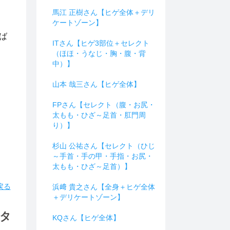
。
馬江 正樹さん【ヒゲ全体＋デリ
ケートゾーン】
ば
ITさん【ヒゲ3部位＋セレクト
（ほほ・うなじ・胸・腹・背
中）】
山本 哉三さん【ヒゲ全体】
FPさん【セレクト（腹・お尻・
太もも・ひざ～足首・肛門周
り）】
杉山 公祐さん【セレクト（ひじ
～手首・手の甲・手指・お尻・
太もも・ひざ～足首）】
戻る
浜﨑 貴之さん【全身＋ヒゲ全体
＋デリケートゾーン】
ニタ
KQさん【ヒゲ全体】