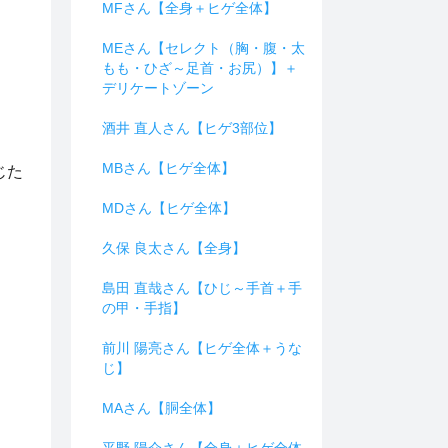
MFさん【全身＋ヒゲ全体】
。
MEさん【セレクト（胸・腹・太
もも・ひざ～足首・お尻）】＋
デリケートゾーン
酒井 直人さん【ヒゲ3部位】
MBさん【ヒゲ全体】
じた
MDさん【ヒゲ全体】
久保 良太さん【全身】
島田 直哉さん【ひじ～手首＋手
の甲・手指】
前川 陽亮さん【ヒゲ全体＋うな
じ】
MAさん【胴全体】