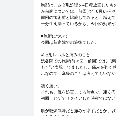
胸部は、ムダ毛処理を4日程放置したも
左前腕については、前回(今年8月)から
前回の施術前と比較してみると、増え
十分生え揃っているから、今回の効果が
■施術について
今回は新宿院での施術でした。
①照射レベルと痛みのこと
渋谷院での施術(前々回・前回)では、
も？”と表現してましたし、痛みを強く
…なので、麻酔のことは考えてもいな
凄く痛い。
それも、腕を処置してる時点で、凄く
初回、ヒゲでリタイアした時程ではない
肌が乾燥気味だと痛みが増すだとか、以