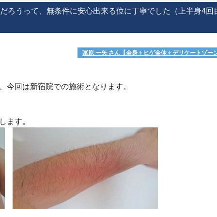
だろうって、無条件に安心出来る位に丁寧でした（上半身4回
冨原 一矢 さん【全身＋ヒゲ全体＋デリケートゾー
、今回は新宿院での施術となります。
付します。