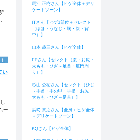
馬江 正樹さん【ヒゲ全体＋デリ
ケートゾーン】
所
し、
ITさん【ヒゲ3部位＋セレクト
た。
（ほほ・うなじ・胸・腹・背
中）】
山本 哉三さん【ヒゲ全体】
FPさん【セレクト（腹・お尻・
）】
太もも・ひざ～足首・肛門周
てい
り）】
杉山 公祐さん【セレクト（ひじ
～手首・手の甲・手指・お尻・
、
太もも・ひざ～足首）】
新し
ムー
浜﨑 貴之さん【全身＋ヒゲ全体
＋デリケートゾーン】
KQさん【ヒゲ全体】