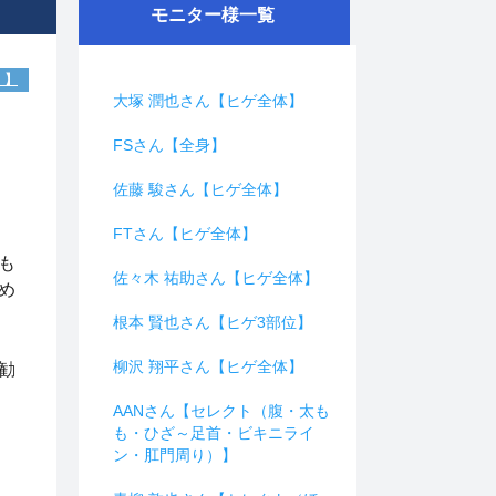
モニター様一覧
）】
大塚 潤也さん【ヒゲ全体】
FSさん【全身】
佐藤 駿さん【ヒゲ全体】
FTさん【ヒゲ全体】
も
佐々木 祐助さん【ヒゲ全体】
め
根本 賢也さん【ヒゲ3部位】
柳沢 翔平さん【ヒゲ全体】
勧
AANさん【セレクト（腹・太も
も・ひざ～足首・ビキニライ
ン・肛門周り）】