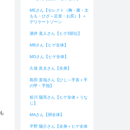
MEさん【セレクト（胸・腹・太
もも・ひざ～足首・お尻）】＋
デリケートゾーン
酒井 直人さん【ヒゲ3部位】
MBさん【ヒゲ全体】
MDさん【ヒゲ全体】
久保 良太さん【全身】
島田 直哉さん【ひじ～手首＋手
の甲・手指】
前川 陽亮さん【ヒゲ全体＋うな
じ】
も
MAさん【胴全体】
平野 陽介さん【全身＋ヒゲ全体