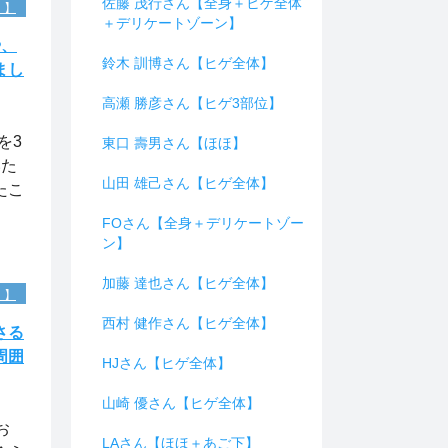
佐藤 茂行さん【全身＋ヒゲ全体
）】
＋デリケートゾーン】
や、
鈴木 訓博さん【ヒゲ全体】
まし
高瀬 勝彦さん【ヒゲ3部位】
を3
東口 壽男さん【ほほ】
いた
山田 雄己さん【ヒゲ全体】
たこ
FOさん【全身＋デリケートゾー
ン】
加藤 達也さん【ヒゲ全体】
）】
西村 健作さん【ヒゲ全体】
さる
周囲
HJさん【ヒゲ全体】
山崎 優さん【ヒゲ全体】
お
LAさん【ほほ＋あご下】