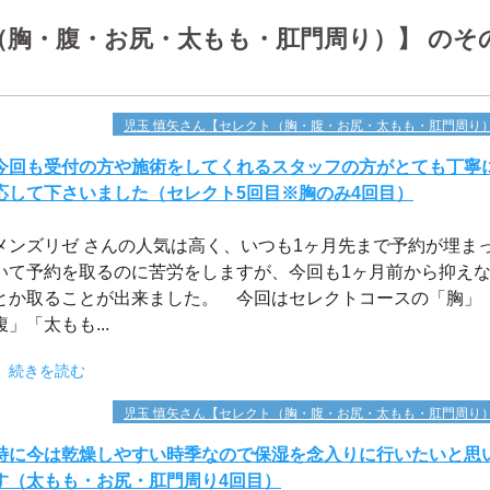
（胸・腹・お尻・太もも・肛門周り）】 のそ
児玉 慎矢さん【セレクト（胸・腹・お尻・太もも・肛門周り
今回も受付の方や施術をしてくれるスタッフの方がとても丁寧
応して下さいました（セレクト5回目※胸のみ4回目）
メンズリゼ さんの人気は高く、いつも1ヶ月先まで予約が埋ま
いて予約を取るのに苦労をしますが、今回も1ヶ月前から抑え
とか取ることが出来ました。 今回はセレクトコースの「胸」
腹」「太もも...
続きを読む
児玉 慎矢さん【セレクト（胸・腹・お尻・太もも・肛門周り
特に今は乾燥しやすい時季なので保湿を念入りに行いたいと思
す（太もも・お尻・肛門周り4回目）