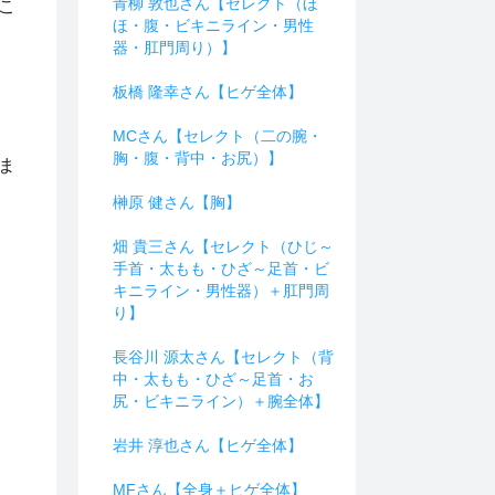
青柳 敦也さん【セレクト（ほ
こ
ほ・腹・ビキニライン・男性
器・肛門周り）】
板橋 隆幸さん【ヒゲ全体】
。
MCさん【セレクト（二の腕・
胸・腹・背中・お尻）】
ま
榊原 健さん【胸】
畑 貴三さん【セレクト（ひじ～
手首・太もも・ひざ～足首・ビ
キニライン・男性器）＋肛門周
り】
長谷川 源太さん【セレクト（背
中・太もも・ひざ～足首・お
尻・ビキニライン）＋腕全体】
岩井 淳也さん【ヒゲ全体】
MFさん【全身＋ヒゲ全体】