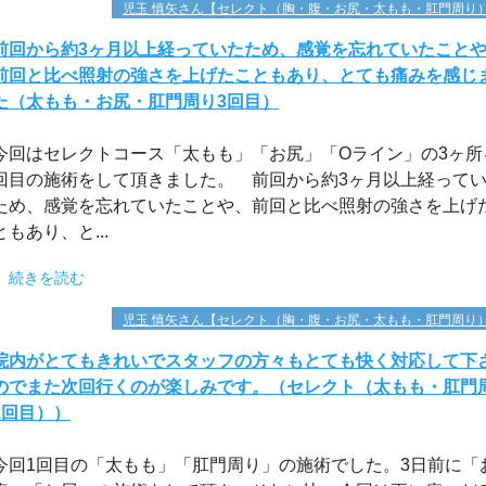
児玉 慎矢さん【セレクト（胸・腹・お尻・太もも・肛門周り
前回から約3ヶ月以上経っていたため、感覚を忘れていたこと
前回と比べ照射の強さを上げたこともあり、とても痛みを感じ
た（太もも・お尻・肛門周り3回目）
今回はセレクトコース「太もも」「お尻」「Oライン」の3ヶ所
回目の施術をして頂きました。 前回から約3ヶ月以上経って
ため、感覚を忘れていたことや、前回と比べ照射の強さを上げ
ともあり、と...
続きを読む
児玉 慎矢さん【セレクト（胸・腹・お尻・太もも・肛門周り
院内がとてもきれいでスタッフの方々もとても快く対応して下
のでまた次回行くのが楽しみです。（セレクト（太もも・肛門
1回目））
今回1回目の「太もも」「肛門周り」の施術でした。3日前に「