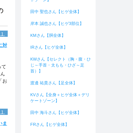
の
田中 聖也さん【ヒゲ全体】
岸本 誠也さん【ヒゲ3部位】
）】
KMさん【胴全体】
に対
IRさん【ヒゲ全体】
KWさん【セレクト（胸・腹・ひ
じ～手首・太もも・ひざ～足
って
首）】
なん
「お
渡邊 祐貴さん【足全体】
KVさん【全身＋ヒゲ全体＋デリ
ケートゾーン】
）】
田中 海斗さん【ヒゲ全体】
いま
FRさん【ヒゲ全体】