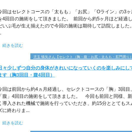
今回はセレクトコースの「太もも」「お尻」「Oライン」の3ヶ
を4回目の施術をして頂きました。 前回から約5ヶ月ほど経過
だいぶ毛が生え揃えたので今回の施術は期待して訪院しまし
.
続きを読む
児玉 慎矢さん【セレクト（胸・腹・お尻・太もも・肛門周り
日々少しずつ自分の身体がきれいになっていくのを楽しみにし
ます（胸3回目・腹4回目）
今回は前回から約4ヵ月経過し、セレクトコースの「胸」3回目
「腹」4回目の施術をして頂きました。 今回も前回と同様、
く導入された機械で施術を行っていただき、約15分ととてもス
ズに終わりま...
続きを読む