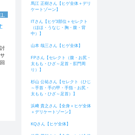
馬江 正樹さん【ヒゲ全体＋デリ
ケートゾーン】
下】
ITさん【ヒゲ3部位＋セレクト
す
（ほほ・うなじ・胸・腹・背
中）】
山本 哉三さん【ヒゲ全体】
検討
やサ
FPさん【セレクト（腹・お尻・
１回
太もも・ひざ～足首・肛門周
り）】
杉山 公祐さん【セレクト（ひじ
～手首・手の甲・手指・お尻・
太もも・ひざ～足首）】
浜﨑 貴之さん【全身＋ヒゲ全体
＋デリケートゾーン】
KQさん【ヒゲ全体】