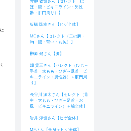
青柳 敦也さん【セレクト（ほ
ほ・腹・ビキニライン・男性
器・肛門周り）】
板橋 隆幸さん【ヒゲ全体】
た
MCさん【セレクト（二の腕・
胸・腹・背中・お尻）】
榊原 健さん【胸】
く
畑 貴三さん【セレクト（ひじ～
手首・太もも・ひざ～足首・ビ
キニライン・男性器）＋肛門周
？
り】
長谷川 源太さん【セレクト（背
中・太もも・ひざ～足首・お
尻・ビキニライン）＋腕全体】
岩井 淳也さん【ヒゲ全体】
MFさん【全身＋ヒゲ全体】