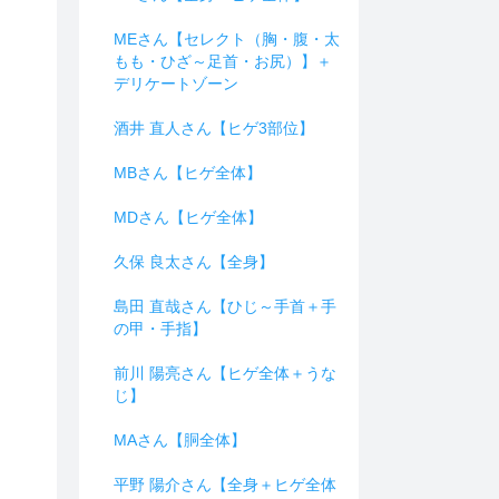
MEさん【セレクト（胸・腹・太
もも・ひざ～足首・お尻）】＋
デリケートゾーン
酒井 直人さん【ヒゲ3部位】
MBさん【ヒゲ全体】
MDさん【ヒゲ全体】
久保 良太さん【全身】
島田 直哉さん【ひじ～手首＋手
の甲・手指】
前川 陽亮さん【ヒゲ全体＋うな
じ】
MAさん【胴全体】
平野 陽介さん【全身＋ヒゲ全体