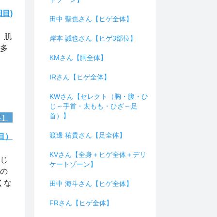
目)
田中 聖也さん【ヒゲ全体】
 肌
岸本 誠也さん【ヒゲ3部位】
も多
KMさん【胴全体】
IRさん【ヒゲ全体】
KWさん【セレクト（胸・腹・ひ
じ～手首・太もも・ひざ～足
首）】
下】
渡邊 祐貴さん【足全体】
目）
KVさん【全身＋ヒゲ全体＋デリ
感じ
ケートゾーン】
肌の
くな
田中 海斗さん【ヒゲ全体】
FRさん【ヒゲ全体】