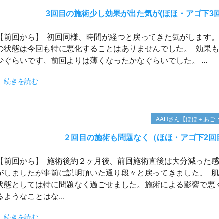
3回目の施術少し効果が出た気が(ほほ・アゴ下3回
【前回から】 初回同様、時間が経つと戻ってきた気がします。
の状態は今回も特に悪化することはありませんでした。 効果
少ぐらいです。前回よりは薄くなったかなぐらいでした。 ...
続きを読む
AAHさん【ほほ＋あご
２回目の施術も問題なく（ほほ・アゴ下2回
【前回から】 施術後約２ヶ月後、前回施術直後は大分減った
がしましたが事前に説明頂いた通り段々と戻ってきました。 
状態としては特に問題なく過ごせました。施術による影響で悪
るようなことはな...
続きを読む