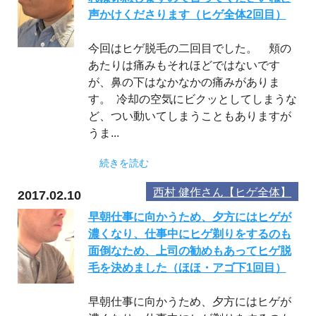
声かけくださります（ヒゲ全体2回目）
今回はヒゲ脱毛の二回目でした。 頬の
あたりは痛みもそれほどではないです
が、鼻の下はなかなかの痛みがありま
す。 冷却の空気にビクッとしてしまうな
ど、つい動いてしまうこともありますが
うま...
続きを読む
西村 健作さん【ヒゲ全体】
2017.02.10
早朝仕事に向かうため、夕方にはヒゲが
濃くなり、仕事中にヒゲ剃りをするのも
面倒なため、上司の勧めもあってヒゲ脱
毛を決めました（ほほ・アゴ下1回目）
早朝仕事に向かうため、夕方にはヒゲが