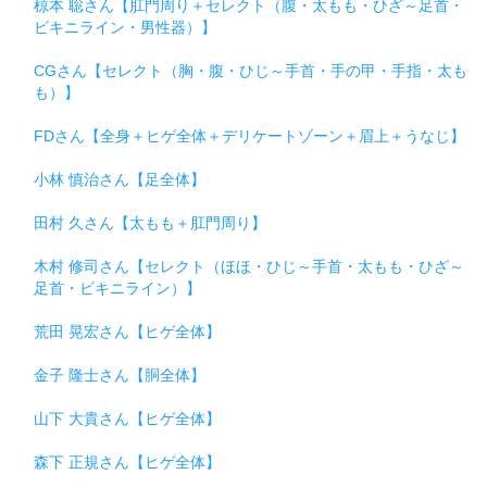
椋本 聡さん【肛門周り＋セレクト（腹・太もも・ひざ～足首・
ビキニライン・男性器）】
CGさん【セレクト（胸・腹・ひじ～手首・手の甲・手指・太も
も）】
FDさん【全身＋ヒゲ全体＋デリケートゾーン＋眉上＋うなじ】
小林 慎治さん【足全体】
田村 久さん【太もも＋肛門周り】
木村 修司さん【セレクト（ほほ・ひじ～手首・太もも・ひざ～
足首・ビキニライン）】
荒田 晃宏さん【ヒゲ全体】
金子 隆士さん【胴全体】
山下 大貴さん【ヒゲ全体】
森下 正規さん【ヒゲ全体】