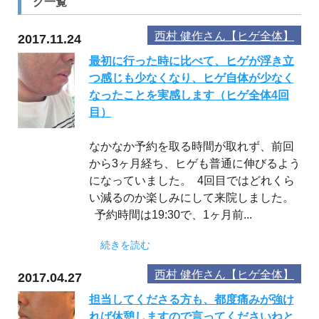
グ一覧
西村 健作さん【ヒゲ全体】
2017.11.24
最初に行った時に比べて、ヒゲが浮き立
つ感じも少なくなり、ヒゲ自体が少なく
なったことを実感します（ヒゲ全体4回
目）
なかなか予約を取る時間が取れず、前回
から3ヶ月経ち、ヒゲも普通に伸びるよう
になっていました。 4回目ではどれくら
い減るのか楽しみにして来院しました。
予約時間は19:30で、1ヶ月前...
続きを読む
西村 健作さん【ヒゲ全体】
2017.04.27
担当してくださる方も、都度痛みが強け
れば休憩しますので言ってくださいねと