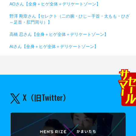
AOさん【全身＋ヒゲ全体＋デリケートゾーン】
野澤 剛章さん【セレクト（二の腕・ひじ～手首・太もも・ひざ
～足首・肛門周り）】
高橋 忍さん【全身＋ヒゲ全体＋デリケートゾーン】
AIさん【全身＋ヒゲ全体＋デリケートゾーン】
X（旧Twitter）