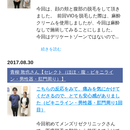
今回は、顔の頬と腹部の脱毛をして頂き
ました。 前回VIOを脱毛した際は、麻酔
クリームを使用しましたが、今回は麻酔
なしで施術してみることにしました。
今回はデリケートゾーンではないので...
続きを読む
2017.08.30
青柳 敦也さん【セレクト（ほほ・腹・ビキニライ
ン・男性器・肛門周り）】
こちらの反応をみて、痛みを気にかけて
くださるので、とても安心感がありまし
た（ビキニライン・男性器・肛門周り1回
目）
今回初めてメンズリゼクリニックさん