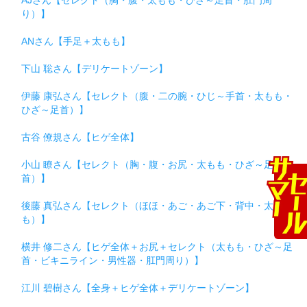
AJさん【セレクト（胸・腹・太もも・ひざ～足首・肛門周
り）】
ANさん【手足＋太もも】
下山 聡さん【デリケートゾーン】
伊藤 康弘さん【セレクト（腹・二の腕・ひじ～手首・太もも・
ひざ～足首）】
古谷 僚規さん【ヒゲ全体】
小山 瞭さん【セレクト（胸・腹・お尻・太もも・ひざ～足
首）】
後藤 真弘さん【セレクト（ほほ・あご・あご下・背中・太も
も）】
横井 修二さん【ヒゲ全体＋お尻＋セレクト（太もも・ひざ～足
首・ビキニライン・男性器・肛門周り）】
江川 碧樹さん【全身＋ヒゲ全体＋デリケートゾーン】