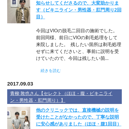
知らせしてくださるので、大変助かりま
す（ビキニライン・男性器・肛門周り2回
目）
今回はVIOの脱毛二回目の施術でした。
前回同様、前日にVIOの剃毛処理をして
来院しました。 残したい箇所は剃毛処理
せずに来てくださいと、事前に説明を受
けていたので、今回は残したい箇...
続きを読む
2017.09.03
青柳 敦也さん【セレクト（ほほ・腹・ビキニライ
ン・男性器・肛門周り）】
他のクリニックでは、直接機械の説明を
受けたことがなかったので、丁寧な説明
に安心感がありました（ほほ・腹1回目）