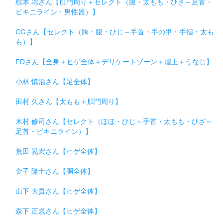
椋本 聡さん【肛門周り＋セレクト（腹・太もも・ひざ～足首・
ビキニライン・男性器）】
CGさん【セレクト（胸・腹・ひじ～手首・手の甲・手指・太も
も）】
FDさん【全身＋ヒゲ全体＋デリケートゾーン＋眉上＋うなじ】
小林 慎治さん【足全体】
田村 久さん【太もも＋肛門周り】
木村 修司さん【セレクト（ほほ・ひじ～手首・太もも・ひざ～
足首・ビキニライン）】
荒田 晃宏さん【ヒゲ全体】
金子 隆士さん【胴全体】
山下 大貴さん【ヒゲ全体】
森下 正規さん【ヒゲ全体】